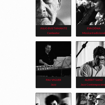
JULIO BUSTAMANTE
EVA DÉNIA
Cantautor
Música tradiciona
PAU VIGUER
ALBERT SANZ
Jazz
Jazz Contemporán