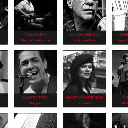
CARLES DÉNIA
CARLOS CARRASCO
DIAB
l
Música Tradicional
Instrumentista
Tango 
ALBERTO TARÍN
ARANTXA DOMÍNGUEZ
BA
eo
Reggae
Jazz vocal
Folk 