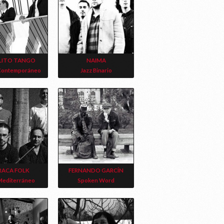
LITO TANGO
NAIMA
Contemporáneo
Jazz Binario
RACA FOLK
FERNANDO GARCÍN
Mediterráneo
Spoken Word