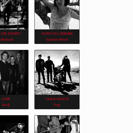
 DEL DESERT
DOROTA CZERNER
Folk Rock
Spoken Word
LGEB
LGA & JULIO B
Rock
Pop