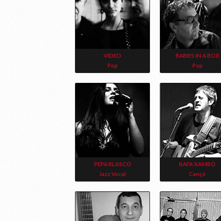
VIDEO
BABIES IN A BOX
Pop
Pop
PEPA BLASCO
RAFA XAMBÓ
Jazz Vocal
Cançó