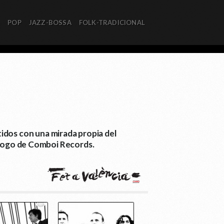
R
POP
JAZZ-BOSSA
FOLK-TRADICIONAL
idos con una mirada propia del
atálogo de Comboi Records.