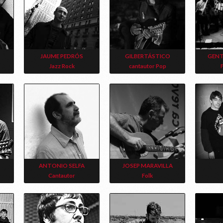
JAUME PEDRÓS
GILBERTÁSTICO
GENT
Jazz Rock
cantautor Pop
ANTONIO SELFA
JOSEP MARAVILLA
Cantautor
Folk