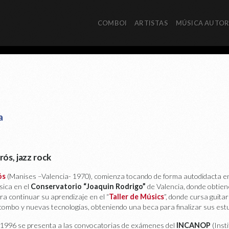
COMBOI
ARTISTAS
MÚSICA AUTO
a
ós, jazz rock
ós
(Manises –Valencia- 1970), comienza tocando de forma autodidacta en
ásica en el
Conservatorio “Joaquin Rodrigo”
de Valencia, donde obtiene
a continuar su aprendizaje en el “
Taller de Músics
”, donde cursa guitar
 combo y nuevas tecnologías, obteniendo una beca para finalizar sus est
 1996 se presenta a las convocatorias de exámenes del
INCANOP
(Inst