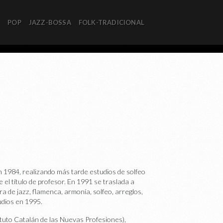
R
POP
JAZZ-BOSSA
FOLK-TRADICIONAL
 1984, realizando más tarde estudios de solfeo
 el título de profesor. En 1991 se traslada a
ra de jazz, flamenca, armonía, solfeo, arreglos,
udios en 1995.
ituto Catalán de las Nuevas Profesiones),