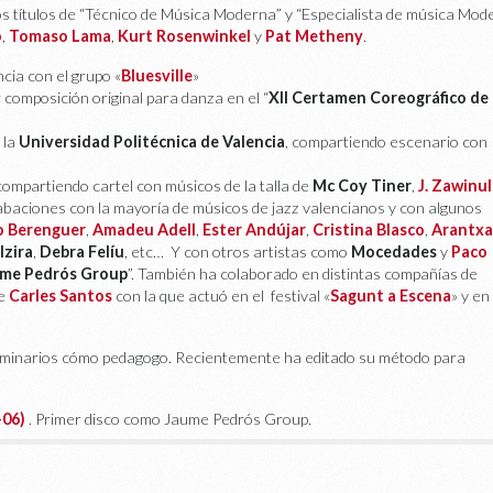
s títulos de “Técnico de Música Moderna” y “Especialista de música Mod
o
,
Tomaso Lama
,
Kurt Rosenwinkel
y
Pat Metheny
.
ncia con el grupo «
Bluesville
»
composición original para danza en el “
XII Certamen Coreográfico de
 la
Universidad Politécnica de Valencia
, compartiendo escenario con
 compartiendo cartel con músicos de la talla de
Mc Coy Tiner
,
J. Zawinul
rabaciones con la mayoría de músicos de jazz valencianos y con algunos
o Berenguer
,
Amadeu Adell
,
Ester Andújar
,
Cristina Blasco
,
Arantxa
lzira
,
Debra Felíu
, etc… Y con otros artistas como
Mocedades
y
Paco
me Pedrós Group
”. También ha colaborado en distintas compañías de
de
Carles Santos
con la que actuó en el festival «
Sagunt a Escena
» y en
seminarios cómo pedagogo. Recientemente ha editado su método para
-06)
. Primer disco como Jaume Pedrós Group.