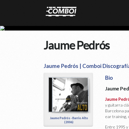
Jaume Pedrós
Jaume Pedrós | Comboi Discografí
Bio
Jaume Pedr
Jaume Pedr
y guitarra cl
Barcelona par
ear training,
Jaume Pedrós · Barrio Alto
(2006)
Entre 1995 y