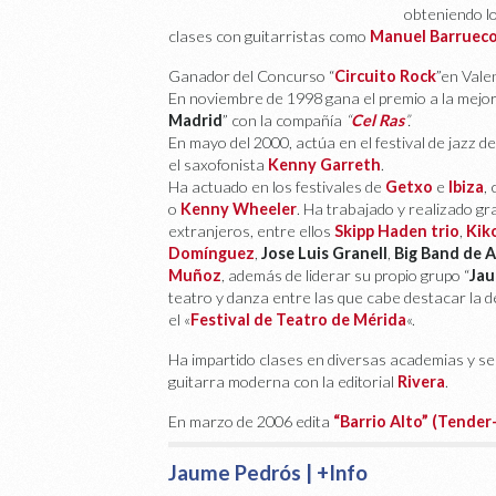
obteniendo lo
clases con guitarristas como
Manuel Barruec
Ganador del Concurso “
Circuito Rock
”en Vale
En noviembre de 1998 gana el premio a la mejor 
Madrid
” con la compañía
“
Cel Ras
”.
En mayo del 2000, actúa en el festival de jazz de
el saxofonista
Kenny Garreth
.
Ha actuado en los festivales de
Getxo
e
Ibiza
,
o
Kenny Wheeler
. Ha trabajado y realizado g
extranjeros, entre ellos
Skipp Haden trio
,
Kik
Domínguez
,
Jose Luis Granell
,
Big Band de A
Muñoz
, además de liderar su propio grupo “
Jau
teatro y danza entre las que cabe destacar la 
el «
Festival de Teatro de Mérida
«.
Ha impartido clases en diversas academias y 
guitarra moderna con la editorial
Rivera
.
En marzo de 2006 edita
“Barrio Alto” (Tender
Jaume Pedrós | +Info