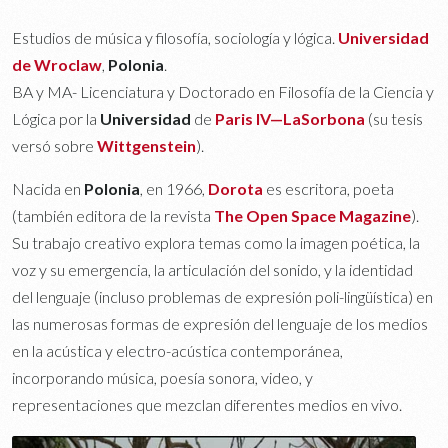
Estudios de música y filosofía, sociología y lógica.
Universidad
de
Wroclaw
,
Polonia
.
BA y MA- Licenciatura y Doctorado en Filosofía de la Ciencia y
Lógica por la
Universidad
de
Paris IV
—
La
Sorbona
(su tesis
versó sobre
Wittgenstein
).
Nacida en
Polonia
, en 1966,
Dorota
es escritora, poeta
(también editora de la revista
The Open Space
Magazine
).
Su trabajo creativo explora temas como la imagen poética, la
voz y su emergencia, la articulación del sonido, y la identidad
del lenguaje (incluso problemas de expresión poli-lingüística) en
las numerosas formas de expresión del lenguaje de los medios
en la acústica y electro-acústica contemporánea,
incorporando música, poesía sonora, video, y
representaciones que mezclan diferentes medios en vivo.