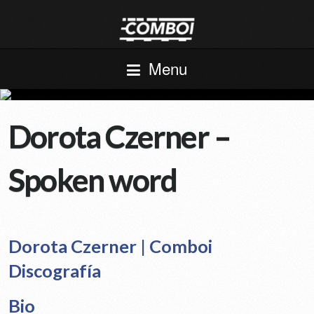
Menu
Dorota Czerner –
Spoken word
Dorota Czerner | Comboi
Discografía
Bio