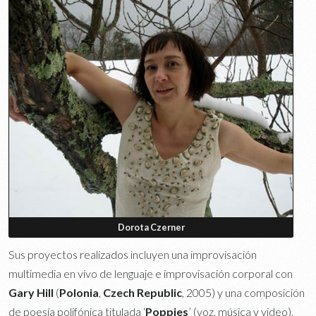
Dorota Czerner
Sus proyectos realizados incluyen una improvisación
multimedia en vivo de lenguaje e improvisación corporal con
Gary Hill
(
Polonia
,
Czech Republic
, 2005) y una composición
de poesía polifónica titulada ‘
Poppies
’ (voz, música y video),