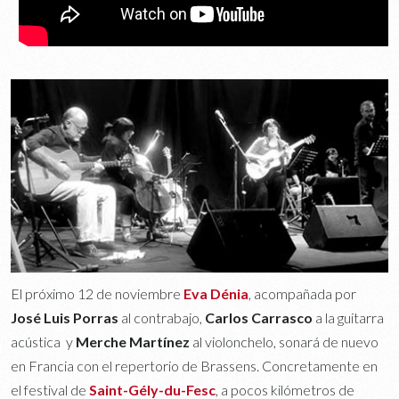
El próximo 12 de noviembre
Eva Dénia
, acompañada por
José Luis Porras
al contrabajo,
Carlos Carrasco
a la guitarra
acústica y
Merche Martínez
al violonchelo, sonará de nuevo
en Francia con el repertorio de Brassens. Concretamente en
el festival de
Saint-Gély-du-Fesc
, a pocos kilómetros de