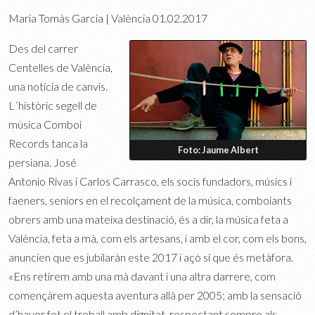
Maria Tomàs Garcia | València
01.02.2017
Des del carrer
Centelles de València,
una notícia de canvis.
L´històric segell de
música Comboi
Records tanca la
Foto: Jaume Albert
persiana. José
Antonio Rivas i Carlos Carrasco, els socis fundadors, músics i
faeners, seniors en el recolçament de la música, comboiants
obrers amb una mateixa destinació, és a dir, la música feta a
València, feta a mà, com els artesans, i amb el cor, com els bons,
anuncien que es jubilaràn este 2017 i açò sí que és metàfora.
«Ens retirem amb una mà davant i una altra darrere, com
començàrem aquesta aventura allà per 2005; amb la sensació
d’haver fet el treball amb dignitat, respectant sempre als