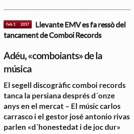
Llevante EMV es fa ressò del
feb 1
2017
tancament de Comboi Records
Adéu, «comboiants» de la
música
El segell discogràfic comboi records
tanca la persiana després d´onze
anys en el mercat – El músic carlos
carrasco i el gestor josé antonio rivas
parlen «d´honestedat i de joc dur»