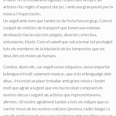
artistes i les regles d’aquest dur joc, i amb una gran passió per la
música i l’espectacle».
Un segell amb nom que també és de festa feta en grup. Com el
conjunt de vehicles de transport que tenen una mateixa
destinació i fan la ruta tots plegats, diversió col·lectiva,
entusiasme, il·lusió. Com el vaixell que solca la mar tot protegint
tots els membres de la tripulació de les tempestes que els
deus del cel envien als humans.
Comboi, diuen ells, «un segell sense etiquetes, sense importar
la llengua ni l’estil: solament música», que sí és el llenguatge dels
déus. «Ha estat un plaer treballar amb grans músics i tenim
molt que agrair a la gent que ens ha recolzat comprant els
nostres discos i seguint als artistes que representàvem»,
afirmen. «El nostre agraïment també a tots els mitjans que es
van fer ressò de les nostres edicions (premsa, ràdio i blogs) i a
aquells professionals que van col·laborar amb nosaltres i es van