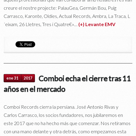
creure el nostre projecte: PalauGea, Germán Bou, Puig
Carrasco, Karonte, Oldies, Actual Records, Ambra, La Traca, L
´eixam, 26 Lletres, Tres i Quatre€»…
(+) Levante EMV
Comboi echa el cierre tras 11
ene 31
2017
años en el mercado
Comboi Records cierra la persiana. José Antonio Rivas y
Carlos Carrasco, los socios fundadores, nos jubilaremos en
este 2017 que no ha hecho más que comenzar. Nos retiramos
con una mano delante y otra detrás, como empezamos esta