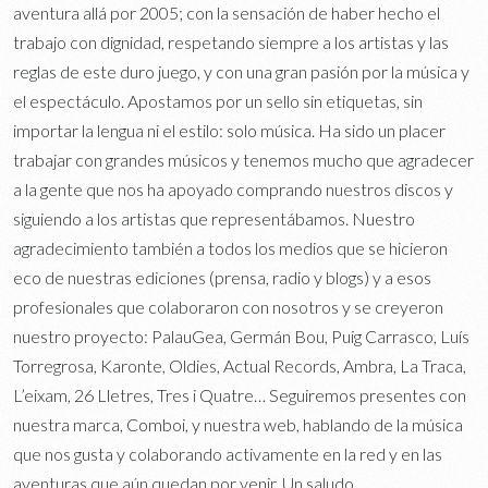
aventura allá por 2005; con la sensación de haber hecho el
trabajo con dignidad, respetando siempre a los artistas y las
reglas de este duro juego, y con una gran pasión por la música y
el espectáculo. Apostamos por un sello sin etiquetas, sin
importar la lengua ni el estilo: solo música. Ha sido un placer
trabajar con grandes músicos y tenemos mucho que agradecer
a la gente que nos ha apoyado comprando nuestros discos y
siguiendo a los artistas que representábamos. Nuestro
agradecimiento también a todos los medios que se hicieron
eco de nuestras ediciones (prensa, radio y blogs) y a esos
profesionales que colaboraron con nosotros y se creyeron
nuestro proyecto: PalauGea, Germán Bou, Puig Carrasco, Luís
Torregrosa, Karonte, Oldies, Actual Records, Ambra, La Traca,
L’eixam, 26 Lletres, Tres i Quatre… Seguiremos presentes con
nuestra marca, Comboi, y nuestra web, hablando de la música
que nos gusta y colaborando activamente en la red y en las
aventuras que aún quedan por venir. Un saludo.