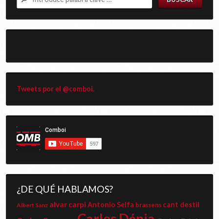
Tweets por el @comboi.
¿DE QUÉ HABLAMOS?
alvar carpi
cant destil
Antonio Selfa
Albert Sanz
brassens
Carles Dénia