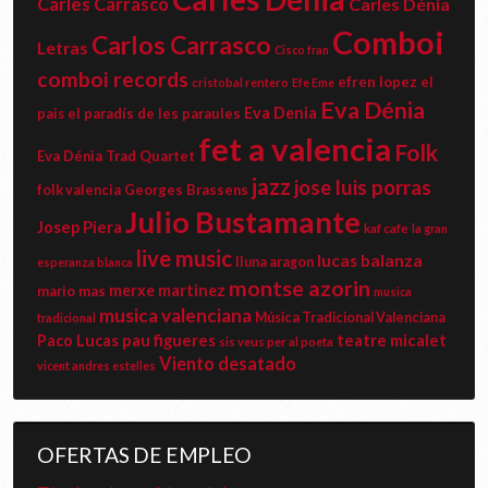
Carles Carrasco
Carles Dénia
Comboi
Carlos Carrasco
Letras
Cisco fran
comboi records
efren lopez
el
cristobal rentero
Efe Eme
Eva Dénia
Eva Denia
el paradís de les paraules
pais
fet a valencia
Folk
Eva Dénia Trad Quartet
jazz
jose luis porras
Georges Brassens
folk valencia
Julio Bustamante
Josep Piera
kaf cafe
la gran
live music
lucas balanza
lluna aragon
esperanza blanca
montse azorin
merxe martinez
mario mas
musica
musica valenciana
Música Tradicional Valenciana
tradicional
pau figueres
teatre micalet
Paco Lucas
sis veus per al poeta
Viento desatado
vicent andres estelles
OFERTAS DE EMPLEO