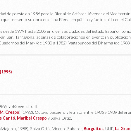
dad de poesía en 1986 para la Bienal de Artistas Jóvenes del Mediterráne
 lo que presentó su obra en dicha Bienal en público y fue incluido en el C
s desde 1979 hasta 2005 en diversas ciudades del Estado Español, como V
 Sanjuán, Tarragona; además de colaboraciones en eventos y publicacio
«Cuadernos del Mar» (de 1980 a 1982), Vagabundos del Dharma (de 1983 a
(1995)
89), y «Breve Idilio II.
M. Crespo
) (1992). Octavo pasajero y letrista entre 1986 y 1989 del gru
e Cantó
,
Maribel Crespo
y Salva Ortiz.
«Viajero», 1988), Salva Ortiz, Vicente Sabater,
Burguitos
, UHF,
La Gran