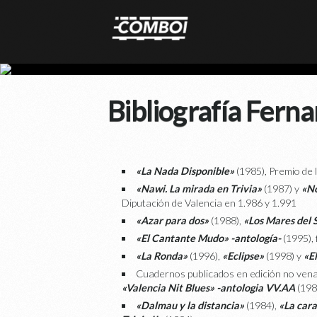
Bibliografía Fern
«La Nada Disponible»
(1985), Premio de 
«Nawi. La mirada en Trivia»
(1987) y
«N
Diputación de Valencia en 1.986 y 1.991
«Azar para dos»
(1988),
«Los Mares del 
«El Cantante Mudo» -antología-
(1995), 
«La Ronda»
(1996),
«Eclipse»
(1998) y
«E
Cuadernos publicados en edición no vena
«Valencia Nit Blues» -antologia VV.AA
(198
«Dalmau y la distancia»
(1984),
«La car