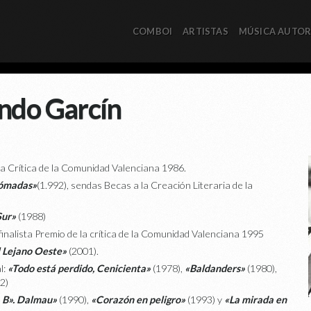
COMBOI
ARTISTAS
MÚSICA AUTO
ando Garcín
la Crítica de la Comunidad Valenciana 1986.
ómadas»
(1.992), sendas Becas a la Creación Literaria de la
Sur»
(1988)
finalista Premio de la crítica de la Comunidad Valenciana 1995
l Lejano Oeste»
(2001).
l:
«Todo está perdido, Cenicienta»
(1978),
«Baldanders»
(1980),
2)
a B». Dalmau»
(1990),
«Corazón en peligro»
(1993) y
«La mirada en