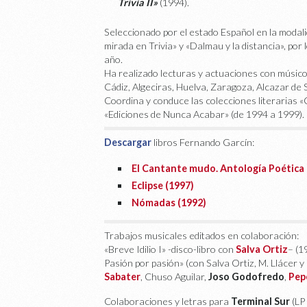
Trivia II»
(1994).
Seleccionado por el estado Español en la modali
mirada en Trivia» y «Dalmau y la distancia», por
año.
Ha realizado lecturas y actuaciones con músico
Cádiz, Algeciras, Huelva, Zaragoza, Alcazar de
Coordina y conduce las colecciones literarias 
«Ediciones de Nunca Acabar» (de 1994 a 1999).
Descargar
libros Fernando Garcín:
El Cantante mudo. Antología Poética 
Eclipse (1997)
Nómadas (1992)
Trabajos musicales editados en colaboración:
«Breve Idilio I» -disco-libro con
Salva Ortiz
– (19
Pasión por pasión» (con Salva Ortiz, M. Llácer y
Sabater
, Chuso Aguilar,
Joso Godofredo
,
Pep
Colaboraciones y letras para
Terminal Sur
(LP 