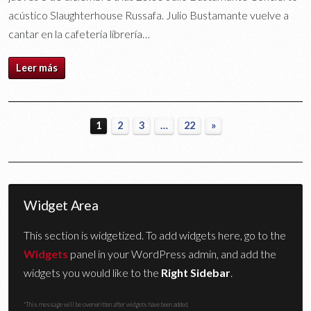
acústico Slaughterhouse Russafa. Julio Bustamante vuelve a
cantar en la cafetería librería…
Leer más
1
2
3
…
22
»
Widget Area
This section is widgetized. To add widgets here, go to the
Widgets
panel in your WordPress admin, and add the
widgets you would like to the
Right Sidebar
.
*This message will be overwritten after widgets have been added.