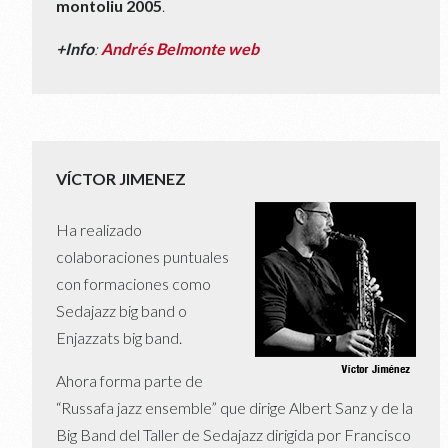
montoliu 2005
.
+Info
:
Andrés Belmonte web
VÍCTOR JIMENEZ
Ha realizado
colaboraciones puntuales
con formaciones como
Sedajazz big band o
Enjazzats big band.
Ahora forma parte de
“Russafa jazz ensemble” que dirige Albert Sanz y de la
Big Band del Taller de Sedajazz dirigida por Francisco