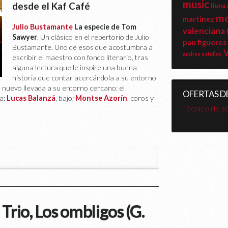
music
desde el Kaf Café
lluna
mo
martinez
Julio Bustamante
La especie de Tom
valenciana
Sawyer
. Un clásico en el repertorio de Julio
pau figueres
Bustamante. Uno de esos que acostumbra a
V
andres estelles
escribir el maestro con fondo literario, tras
alguna lectura que le inspire una buena
historia que contar acercándola a su entorno
 nuevo llevada a su entorno cercano: el
OFERTAS D
ra;
Lucas Balanzá
, bajo;
Montse Azorín
, coros y
Técnico de s
Trio, Los ombligos (G.