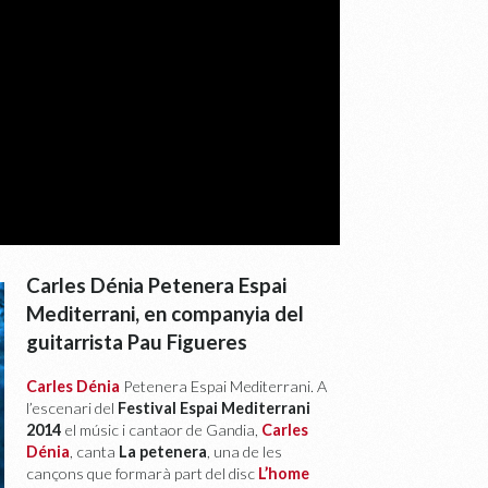
Carles Dénia Petenera Espai
Mediterrani, en companyia del
guitarrista Pau Figueres
Carles Dénia
Petenera Espai Mediterrani. A
l’escenari del
Festival Espai Mediterrani
2014
el músic i cantaor de Gandia,
Carles
Dénia
, canta
La petenera
, una de les
cançons que formarà part del disc
L’home