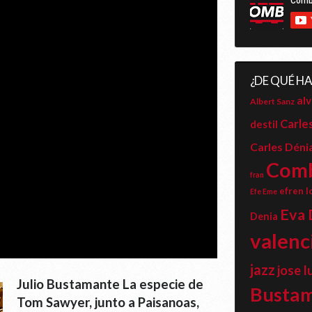
¿DE QUÉ H
alv
Albert Sanz
Carle
destil
Carles Déni
Com
fran
efren l
Efe Eme
Eva 
Denia
valenc
jazz
jose l
Julio Bustamante La especie de
Busta
Tom Sawyer, junto a Paisanoas,