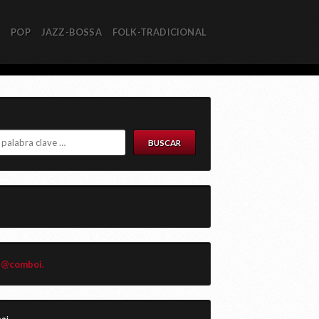
R
POP
JAZZ-BOSSA
FOLK-TRADICIONAL
 @comboi.