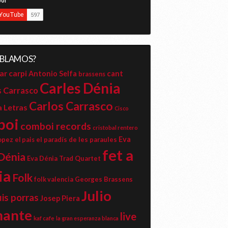
ABLAMOS?
ar carpi
cant
Antonio Selfa
brassens
Carles Dénia
s Carrasco
Carlos Carrasco
a Letras
Cisco
boi
comboi records
cristobal rentero
Eva
opez
el paradís de les paraules
el pais
fet a
Dénia
Eva Dénia Trad Quartet
ia
Folk
Georges Brassens
folk valencia
Julio
uis porras
Josep Piera
mante
live
kaf cafe
la gran esperanza blanca