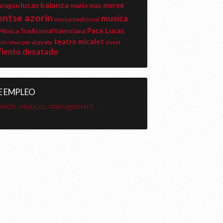
lucas balanza
merxe
mario mas
 aragon
ntse azorin
musica
musica tradicional
Paco Lucas
Música Tradicional Valenciana
teatre micalet
sis veus per al poeta
vicent
iento desatado
E EMPLEO
onido, músicos, management ...