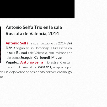
Antonio Selfa Trio en la sala
Russafa de Valencia, 2014
Antonio Selfa
Trio. En octubre de 2014
Eva
Dénia
organizó un Homenaje a Brassens en
la
sala Russafa
de Valencia, con invitados de
lujo como
Joaquín Carbonell
,
Miquel
Pujadó
…
Antonio Selfa
Trío estrenó esta
canción del maestro
Brassens,
adaptada por
al de un viejo verde obsesionado por ver el ombligo
e’.