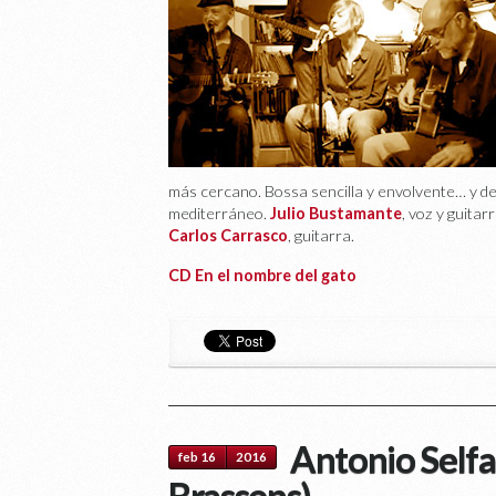
más cercano. Bossa sencilla y envolvente… y de
mediterráneo.
Julio Bustamante
, voz y guitar
Carlos Carrasco
, guitarra.
CD En el nombre del gato
Antonio Selfa 
feb 16
2016
Brassens)