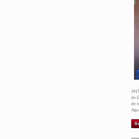
ANT
de 
de 
Agu
R