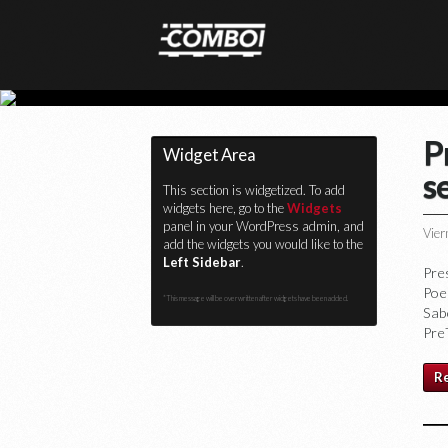
P
Widget Area
s
This section is widgetized. To add
widgets here, go to the
Widgets
panel in your WordPress admin, and
Vier
add the widgets you would like to the
Left Sidebar
.
Pre
Poe
*This message will be overwritten after widgets have been added.
Sabo
Pre
R