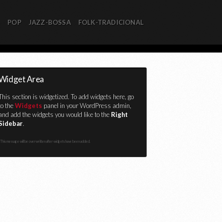
R
POP
JAZZ-BOSSA
FOLK-TRADICIONAL
Widget Area
This section is widgetized. To add widgets here, go
to the
Widgets
panel in your WordPress admin,
and add the widgets you would like to the
Right
Sidebar
.
This message will be overwritten after widgets have been added.