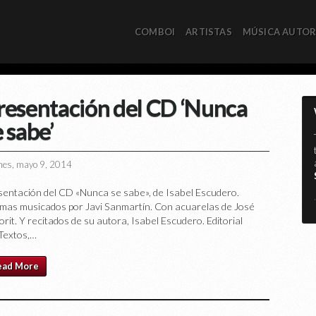
COMBOI
ARTISTAS
MÚSICA AUTO
resentación del CD ‘Nunca
e sabe’
nes, mayo 9, 2014
sentación del CD «Nunca se sabe», de Isabel Escudero.
*
mas musicados por Javi Sanmartín. Con acuarelas de José
rit. Y recitados de su autora, Isabel Escudero. Editorial
Textos,…
ead More