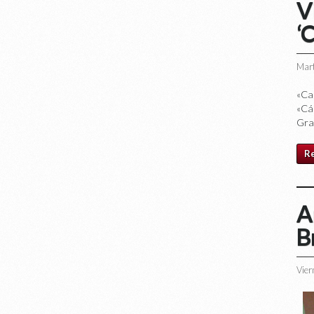
V
‘C
Mart
«Can
«Cá
Gra
R
A
B
Vier