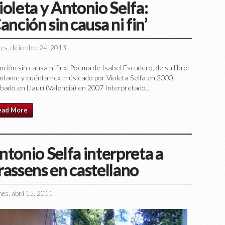
ioleta y Antonio Selfa:
anción sin causa ni fin’
es, diciembre 24, 2013
ción sin causa ni fin»: Poema de Isabel Escudero, de su libro:
ntame y cuéntame», músicado por Violeta Selfa en 2000.
bado en Llaurí (Valencia) en 2007 Interpretado…
ead More
ntonio Selfa interpreta a
rassens en castellano
nes, abril 15, 2011