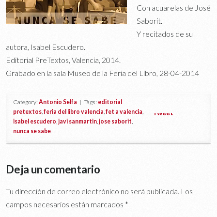
Con acuarelas de José
Saborit.
Y recitados de su
autora, Isabel Escudero.
Editorial PreTextos, Valencia, 2014.
Grabado en la sala Museo de la Feria del Libro, 28-04-2014
Category:
Antonio Selfa
| Tags:
editorial
pretextos
,
feria del libro valencia
,
fet a valencia
,
Tweet
isabel escudero
,
javi sanmartin
,
jose saborit
,
nunca se sabe
Deja un comentario
Tu dirección de correo electrónico no será publicada.
Los
campos necesarios están marcados
*