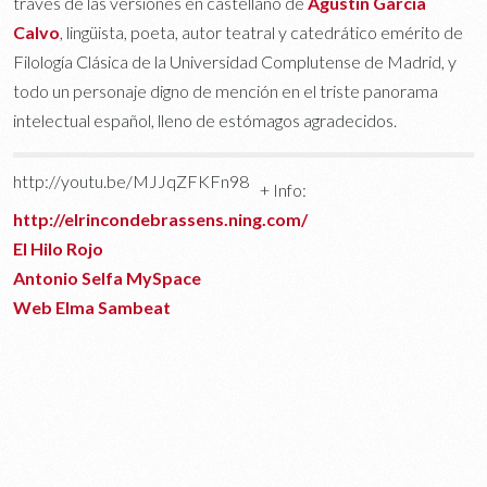
través de las versiones en castellano de
Agustín García
Calvo
, lingüista, poeta, autor teatral y catedrático emérito de
Filología Clásica de la Universidad Complutense de Madrid, y
todo un personaje digno de mención en el triste panorama
intelectual español, lleno de estómagos agradecidos.
http://youtu.be/MJJqZFKFn98
+ Info:
http://elrincondebrassens.ning.com/
El Hilo Rojo
Antonio Selfa MySpace
Web Elma Sambeat