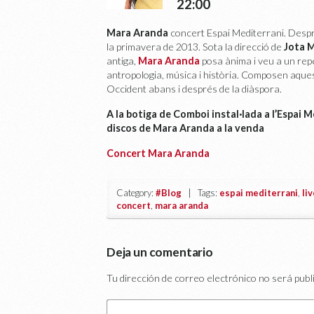
22:00
Mara Aranda
concert Espai Mediterrani. Despr
la primavera de 2013. Sota la direcció de
Jota 
antiga,
Mara Aranda
posa ànima i veu a un rep
antropologia, música i història. Composen aquest
Occident abans i després de la diàspora.
A la botiga de Comboi instal·lada a l’Espai M
discos de Mara Aranda a la venda
Concert Mara Aranda
Category:
#Blog
| Tags:
espai mediterrani
,
li
concert
,
mara aranda
Deja un comentario
Tu dirección de correo electrónico no será publ