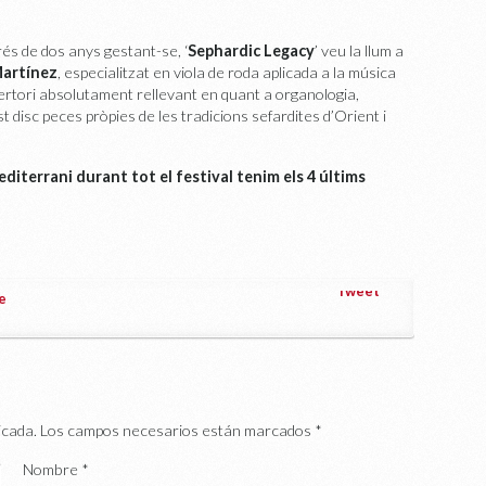
és de dos anys gestant-se, ‘
Sephardic Legacy
’ veu la llum a
Martínez
, especialitzat en viola de roda aplicada a la música
ertori absolutament rellevant en quant a organologia,
 disc peces pròpies de les tradicions sefardites d’Orient i
editerrani durant tot el festival tenim els 4 últims
Tweet
ve
icada.
Los campos necesarios están marcados
*
Nombre
*