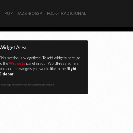
R
POP
JAZZ-BOSSA
FOLK-TRADICIONAL
Widget Area
This section is widgetized. To add widgets here, go
to the
Widgets
panel in your WordPress admin,
and add the widgets you would like to the
Right
Sidebar
.
This message will be overwritten after widgets have been added.