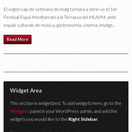
El segón cap de setmana de maig tornarà a obrir-se el 1er
Festival Espai Meditarrani a la Terrassa del MUVIM, amb
espais culturals de música, gastronomia, cinema, imatge…
Read More
Widget Area
This section is widgetized. To add widgets here, go to the
Widgets
panel in your WordPress admin, and add the
widgets you would like to the
Right Sidebar
.