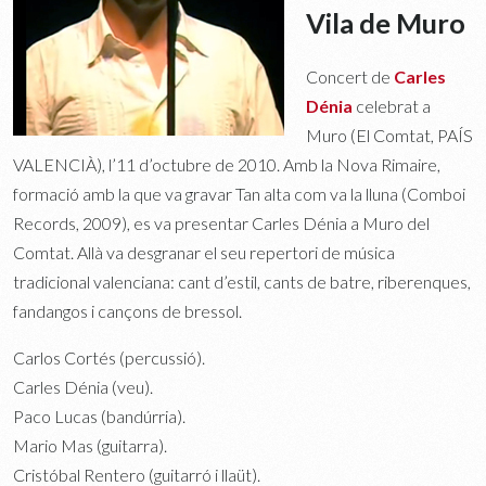
Vila de Muro
Concert de
Carles
Dénia
celebrat a
Muro (El Comtat, PAÍS
VALENCIÀ), l’11 d’octubre de 2010. Amb la Nova Rimaire,
formació amb la que va gravar Tan alta com va la lluna (Comboi
Records, 2009), es va presentar Carles Dénia a Muro del
Comtat. Allà va desgranar el seu repertori de música
tradicional valenciana: cant d’estil, cants de batre, riberenques,
fandangos i cançons de bressol.
Carlos Cortés (percussió).
Carles Dénia (veu).
Paco Lucas (bandúrria).
Mario Mas (guitarra).
Cristóbal Rentero (guitarró i llaüt).