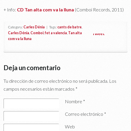
+ Info:
CD Tan alta com va la lluna
(Comboi Records, 2011)
Category:
Carles Dénia
| Tags:
cants de batre
,
Carles Dénia
,
Comboi
,
fet a valencia
,
Tan alta
Tweet
com va la lluna
Deja un comentario
Tu dirección de correo electrónico no será publicada.
Los
campos necesarios están marcados
*
Nombre
*
Correo electrónico
*
Web