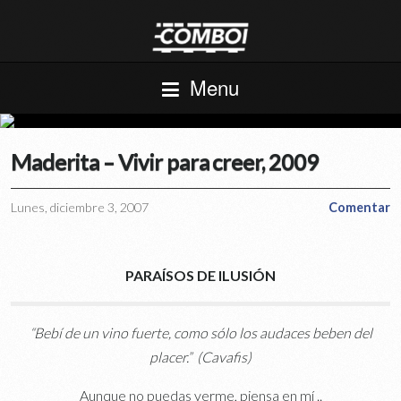
Menu
Maderita – Vivir para creer, 2009
Lunes, diciembre 3, 2007
Comentar
PARAÍSOS DE ILUSIÓN
“Bebí de un vino fuerte, como sólo los audaces beben del
placer.” (Cavafis)
Aunque no puedas verme, piensa en mí ..