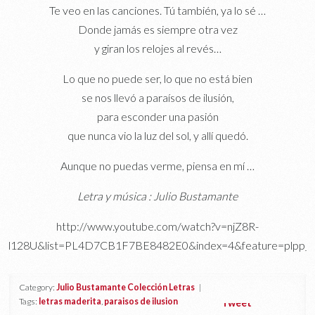
Te veo en las canciones. Tú también, ya lo sé …
Donde jamás es siempre otra vez
y giran los relojes al revés…
Lo que no puede ser, lo que no está bien
se nos llevó a paraísos de ilusión,
para esconder una pasión
que nunca vio la luz del sol, y allí quedó.
Aunque no puedas verme, piensa en mí …
Letra y música : Julio Bustamante
http://www.youtube.com/watch?v=njZ8R-
l128U&list=PL4D7CB1F7BE8482E0&index=4&feature=plpp_v
Category:
Julio Bustamante Colección Letras
|
Tags:
letras maderita
,
paraisos de ilusion
Tweet