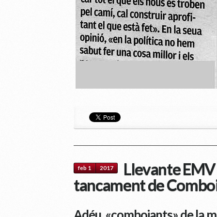
Llevante EMV e
feb 1
2017
tancament de Comboi
Adéu, «comboiants» de la m