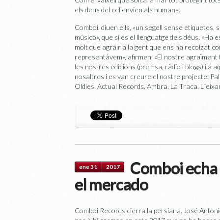
els deus del cel envien als humans.
Comboi, diuen ells, «un segell sense etiquetes, s
música», que sí és el llenguatge dels déus. «Ha 
molt que agrair a la gent que ens ha recolzat co
representàvem», afirmen. «El nostre agraïment t
les nostres edicions (premsa, ràdio i blogs) i a 
nosaltres i es van creure el nostre projecte: 
Oldies, Actual Records, Ambra, La Traca, L´eixa
Comboi echa e
ene 31
2017
el mercado
Comboi Records cierra la persiana. José Antoni