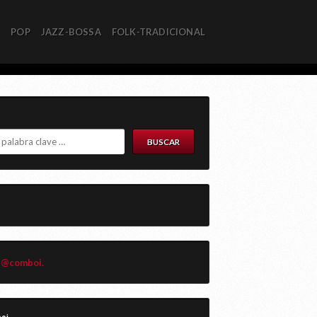
R
POP
JAZZ-BOSSA
FOLK-TRADICIONAL
 @comboi.