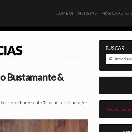
COMBOI
ARTISTAS
MÚSICA AUTO
CIAS
BUSCAR
lio Bustamante &
brero – Bar Visonte (Marqués de Zenete, 5 –
Tweets por el