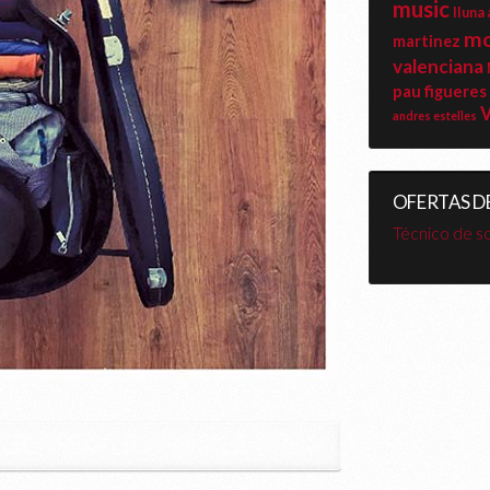
music
lluna
mo
martinez
valenciana
pau figueres
V
andres estelles
OFERTAS D
Técnico de s