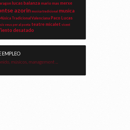
lucas balanza
merxe
mario mas
 aragon
ntse azorin
musica
musica tradicional
Paco Lucas
Música Tradicional Valenciana
teatre micalet
sis veus per al poeta
vicent
iento desatado
E EMPLEO
onido, músicos, management ...