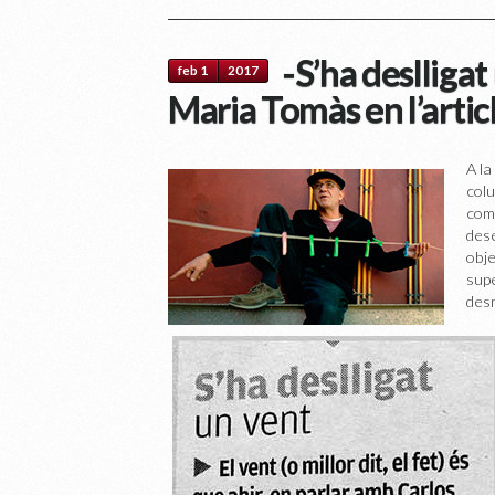
-S’ha deslliga
feb 1
2017
Maria Tomàs en l’arti
A la
colu
comp
dese
obje
supe
des