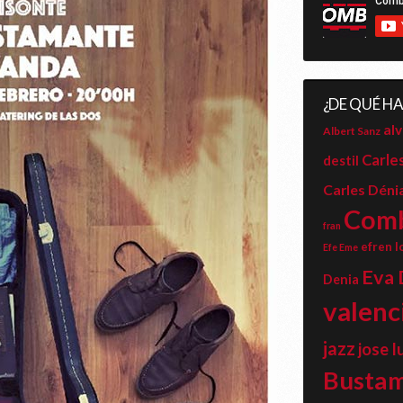
¿DE QUÉ H
alv
Albert Sanz
Carle
destil
Carles Déni
Com
fran
efren l
Efe Eme
Eva 
Denia
valenc
jazz
jose l
Busta