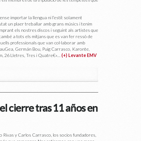
ense importar la llengua ni l’estil: solament
estat un plaer treballar amb grans músics i tenim
mprant els nostres discos i seguint als artistes que
ambé a tots els mitjans que es van fer ressò de
aquells professionals que van col·laborar amb
PalauGea, Germán Bou, Puig Carrasco, Karonte,
m, 26 Lletres, Tres i Quatre€»…
(+) Levante EMV
l cierre tras 11 años en
o Rivas y Carlos Carrasco, los socios fundadores,