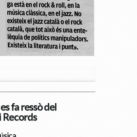
s fa ressò del
 Records
úsica