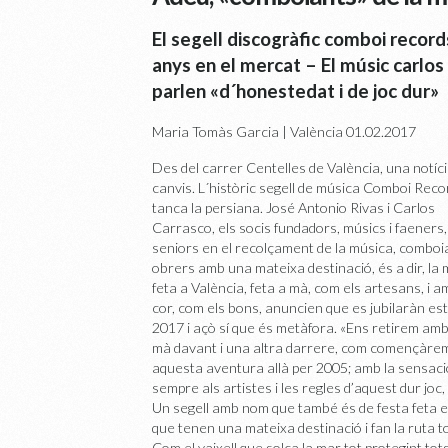
El segell discogràfic comboi recor
anys en el mercat – El músic carlos 
parlen «d´honestedat i de joc dur»
Maria Tomàs Garcia | València
01.02.2017
Des del carrer Centelles de València, una notíc
canvis. L´històric segell de música Comboi Reco
tanca la persiana. José Antonio Rivas i Carlos
Carrasco, els socis fundadors, músics i faeners,
seniors en el recolçament de la música, comboi
obrers amb una mateixa destinació, és a dir, la
feta a València, feta a mà, com els artesans, i a
cor, com els bons, anuncien que es jubilaràn es
2017 i açò sí que és metàfora. «Ens retirem am
mà davant i una altra darrere, com començàre
aquesta aventura allà per 2005; amb la sensació 
sempre als artistes i les regles d’aquest dur joc,
Un segell amb nom que també és de festa feta e
que tenen una mateixa destinació i fan la ruta tot
Com el vaixell que solca la mar tot protegint to