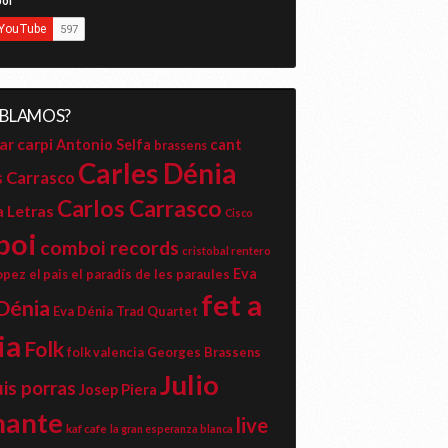
ABLAMOS?
ar carpi
cant
Antonio Selfa
brassens
Carles Dénia
s Carrasco
Carlos Carrasco
a Letras
Cisco
boi
comboi records
cristobal rentero
Eva
opez
el paradís de les paraules
el pais
fet a
Dénia
Eva Dénia Trad Quartet
ia
Folk
Georges Brassens
folk valencia
Julio
uis porras
Josep Piera
mante
live
kaf cafe
la gran esperanza blanca