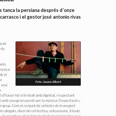
ds tanca la persiana després d´onze
carrasco i el gestor josé antonio rivas
ia de
rds
ants
 música
mb el
te
Foto: Jaume Albert
b una
m
d’haver fet el treball amb dignitat, respectant
 i amb una gran passió per la música i l’espectacle».
n grup. Com el conjunt de vehicles de transport
s plegats, diversió col·lectiva, entusiasme, il·lusió.
ts els membres de la tripulació de les tempestes que