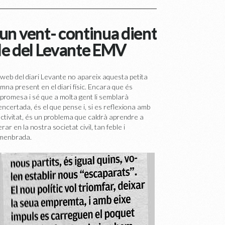
t un vent- continua dient
cle del Levante EMV
 web del diari Levante no apareix aquesta petita
mna present en el diari físic. Encara que és
romesa i sé que a molta gent li semblarà
ncertada, és el que pense i, si es reflexiona amb
ctivitat, és un problema que caldrà aprendre a
rar en la nostra societat civil, tan feble i
menbrada.