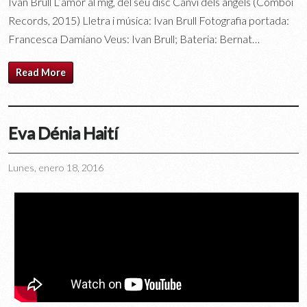
Ivan Brull L’amor al mig, del seu disc Canvi dels àngels (Comboi
Records, 2015) Lletra i música: Ivan Brull Fotografia portada:
Francesca Damiano Veus: Ivan Brull; Bateria: Bernat…
Read More
Eva Dénia Haití
Lunes, enero 18, 2016