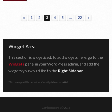
«
1
2
3
4
5
…
22
»
Widget Area
This section is widgetized. To add widgets here, go to the
Widgets
panel in your WordPress admin, and add the
widgets you would like to the
Right Sidebar
.
*This message will be overwritten after widgets have been added.
Comboi Records © 2015