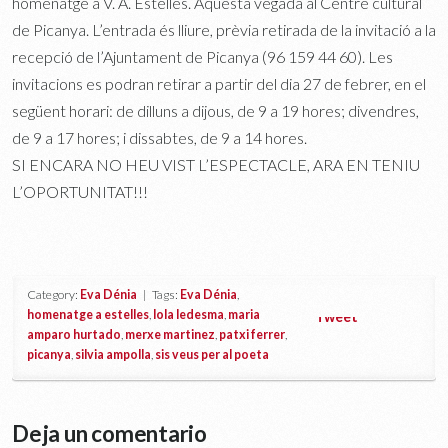
homenatge a V. A. Estellés. Aquesta vegada al Centre cultural
de Picanya. L’entrada és lliure, prèvia retirada de la invitació a la
recepció de l’Ajuntament de Picanya (96 159 44 60). Les
invitacions es podran retirar a partir del dia 27 de febrer, en el
següent horari: de dilluns a dijous, de 9 a 19 hores; divendres,
de 9 a 17 hores; i dissabtes, de 9 a 14 hores.
SI ENCARA NO HEU VIST L’ESPECTACLE, ARA EN TENIU
L’OPORTUNITAT!!!
Category:
Eva Dénia
| Tags:
Eva Dénia
,
homenatge a estelles
,
lola ledesma
,
maria
Tweet
amparo hurtado
,
merxe martinez
,
patxi ferrer
,
picanya
,
silvia ampolla
,
sis veus per al poeta
Deja un comentario