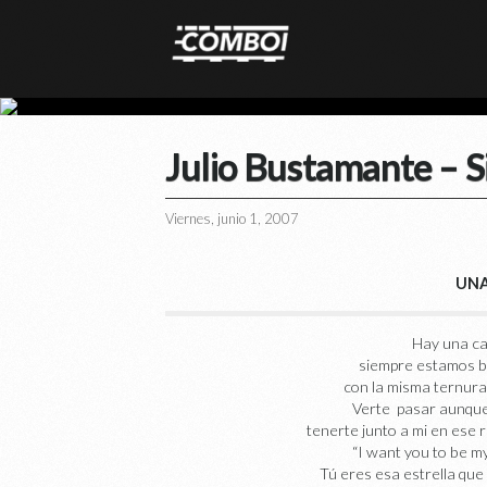
Julio Bustamante – Si
Viernes, junio 1, 2007
UNA
Hay una cas
siempre estamos br
con la misma ternura
Verte pasar aunque 
tenerte junto a mi en ese 
“I want you to be my
Tú eres esa estrella que