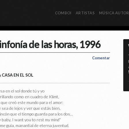
COMBOI
ARTISTAS
MÚSICA AUTO
nfonía de las horas, 1996
Comentar
 CASA EN EL SOL
*
a en el sol donde tú y yo
illando como en cuadro de Klimt,
 que creó este mundo para el amor:
sea de lejos y ver que estás bien,
rincón que el tiempo guarda para los dos…
 baby, I want you to rest my mind”
 me guía, manantial de eterna juventud.