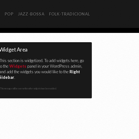
R
POP
JAZZ-BOSSA
FOLK-TRADICIONAL
Widget Area
This section is widgetized. To add widgets here, go
to the
Widgets
panel in your WordPress admin,
and add the widgets you would like to the
Right
Sidebar
.
This message will be overwritten after widgets have been added.