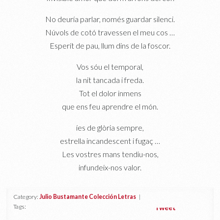
No deuría parlar, només guardar silenci.
Núvols de cotó travessen el meu cos …
Esperít de pau, llum dins de la foscor.
Vos sóu el temporal,
la nit tancada i freda.
Tot el dolor inmens
que ens feu aprendre el món.
íes de glòria sempre,
estrella incandescent i fugaç …
Les vostres mans tendiu-nos,
infundeix-nos valor.
Category:
Julio Bustamante Colección Letras
|
Tags:
Tweet