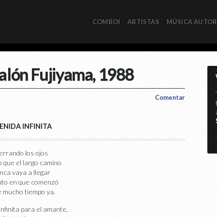
COMBOI
ARTISTAS
MÚSICA AUTO
alón Fujiyama, 1988
Comentar
ENIDA INFINITA
*
errando los ojos
 que el largo camino
nca vaya a llegar
nto en que comenzó
 mucho tiempo ya.
infinita para el amante,