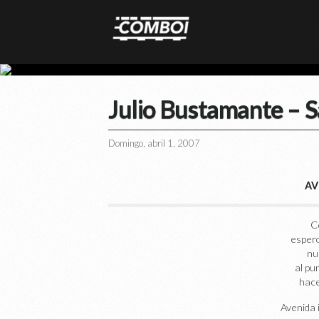
Julio Bustamante – S
Domingo, abril 1, 2007
AV
C
espero
nu
al pu
hace
Avenida 