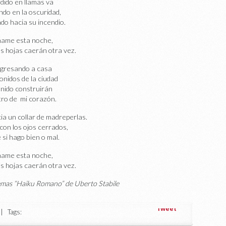
dido en llamas va
ndo en la oscuridad,
do hacia su incendio.
ame esta noche,
s hojas caerán otra vez.
gresando a casa
sonidos de la ciudad
 nido construirán
tro de mi corazón.
cia un collar de madreperlas.
con los ojos cerrados,
 si hago bien o mal.
ame esta noche,
s hojas caerán otra vez.
oemas “Haiku Romano” de Uberto Stabile
Tweet
 Tags: