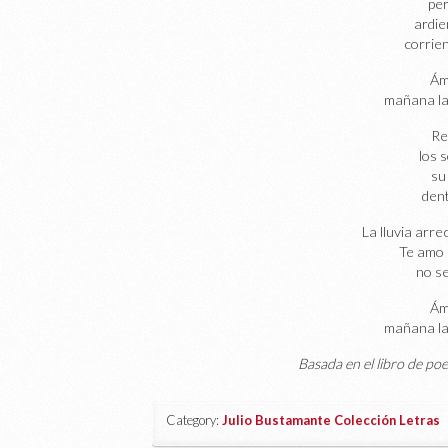
per
ardie
corrien
Ám
mañana la
Re
los 
su
den
La lluvia arre
Te amo 
no se
Ám
mañana la
Basada en el libro de p
Category:
Julio Bustamante Colección Letras
|