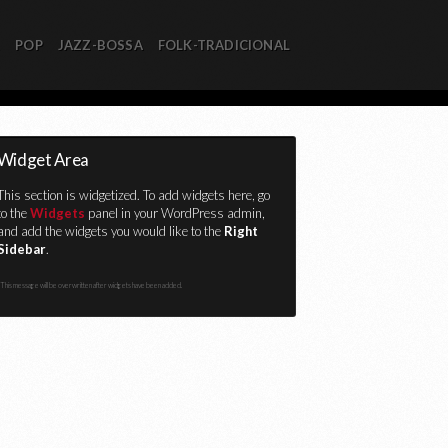
R
POP
JAZZ-BOSSA
FOLK-TRADICIONAL
Widget Area
This section is widgetized. To add widgets here, go
to the
Widgets
panel in your WordPress admin,
and add the widgets you would like to the
Right
Sidebar
.
This message will be overwritten after widgets have been added.