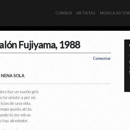
COMBOI
ARTISTAS
MÚSICA AUTO
alón Fujiyama, 1988
Comentar
NENA SOLA
*
tes fue un sueño gris
 tú viniste a por mí.
icias de una vida,
iempo queda atrás.
ando tú me miras
o hay alrededor.