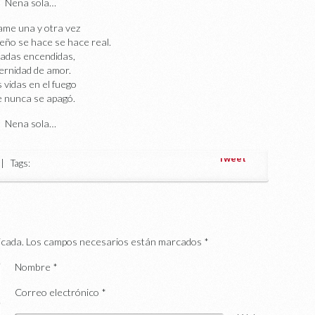
Nena sola…
ame una y otra vez
eño se hace se hace real.
adas encendidas,
ernidad de amor.
 vidas en el fuego
 nunca se apagó.
Nena sola…
Tweet
 Tags:
icada.
Los campos necesarios están marcados
*
Nombre
*
Correo electrónico
*