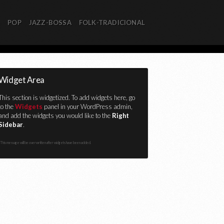
R
POP
JAZZ-BOSSA
FOLK-TRADICIONAL
Widget Area
This section is widgetized. To add widgets here, go
to the
Widgets
panel in your WordPress admin,
and add the widgets you would like to the
Right
Sidebar
.
This message will be overwritten after widgets have been added.