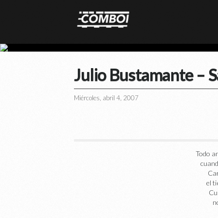
Julio Bustamante – S
Miércoles, abril 4, 2007
Todo an
cuando
Car
el t
Cu
n