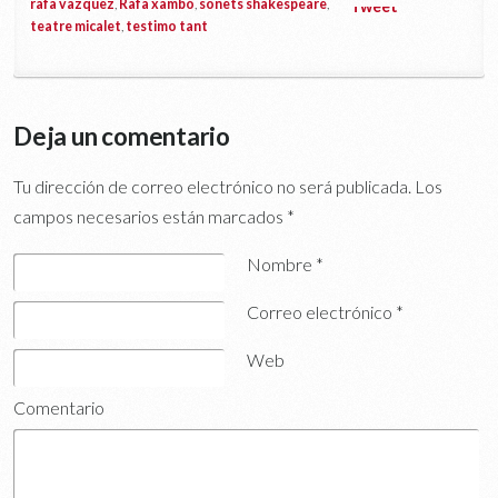
rafa vazquez
,
Rafa xambó
,
sonets shakespeare
,
Tweet
teatre micalet
,
testimo tant
Deja un comentario
Tu dirección de correo electrónico no será publicada.
Los
campos necesarios están marcados
*
Nombre
*
Correo electrónico
*
Web
Comentario