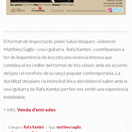
El format de lespectacle, piano Salva Vázquez-, violoncel-
Matthieu Saglio- i veu i guitarra -Rafa Xambó-, contribueixen a
fer de lexperiència de lescolta una vivència intensa que
combina el bo i millor del format de trio clàssic amb els accents
del jazz i el rerefons de la cançó popular contemporània. La
ductilitat del piano i la intensitat lírica del violoncel salien amb la
veu i guitarra de Rafa Xambó per fer-nos sentir una experiència
inoblidable.
+ Info:
Venda d’entrades
Category:
Rafa Xambó
| Tags:
mathieu saglio
,