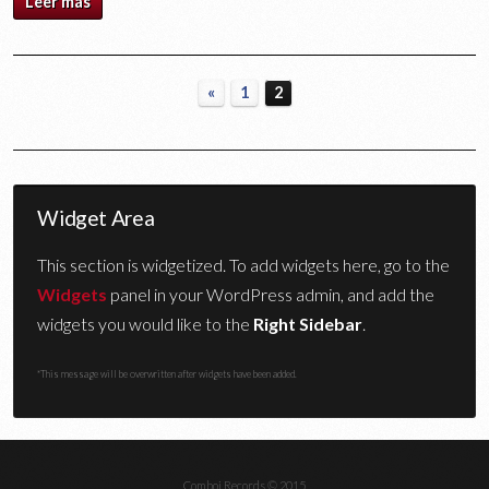
Leer más
«
1
2
Widget Area
This section is widgetized. To add widgets here, go to the
Widgets
panel in your WordPress admin, and add the
widgets you would like to the
Right Sidebar
.
*This message will be overwritten after widgets have been added.
Comboi Records © 2015