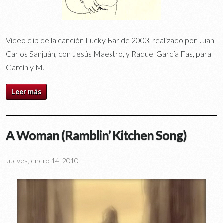
Vi­deo clip de la can­ción Lu­cky Bar de 2003, rea­li­za­do por Juan
Car­los San­juán, con Je­sús Maes­tro, y Ra­quel Gar­cía Fas, pa­ra
Gar­cín y M.
Leer más
A Woman (Ramblin’ Kitchen Song)
Jueves, enero 14, 2010