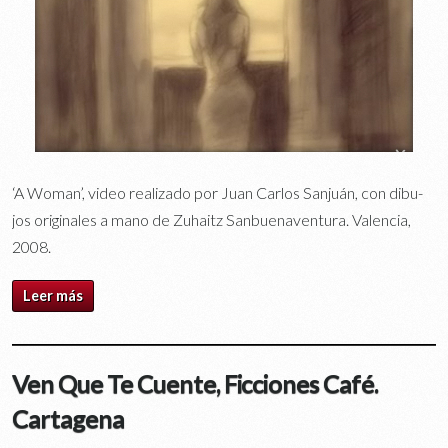
‘A Wo­man’, vi­deo rea­li­za­do por Juan Car­los San­juán, con di­bu­
jos ori­gi­na­les a mano de Zuhaitz San­bue­na­ven­tu­ra. Va­len­cia,
2008.
Leer más
Ven Que Te Cuente, Ficciones Café.
Cartagena