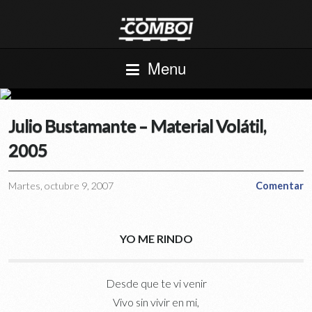
Menu
Julio Bustamante – Material Volátil,
2005
Martes, octubre 9, 2007
Comentar
YO ME RINDO
Desde que te vi venir
Vivo sin vivir en mi,