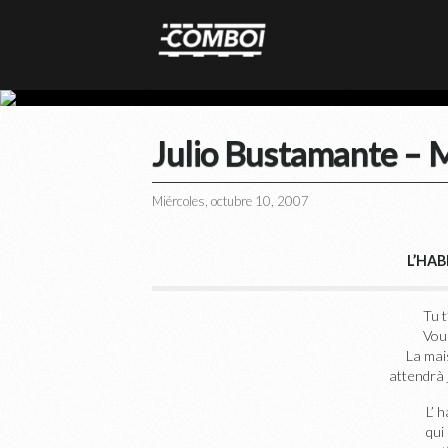
Julio Bustamante – M
Miércoles, octubre 10, 2007
L’HAB
Tu t
Vous
La mai
attendrà
L’ 
qui