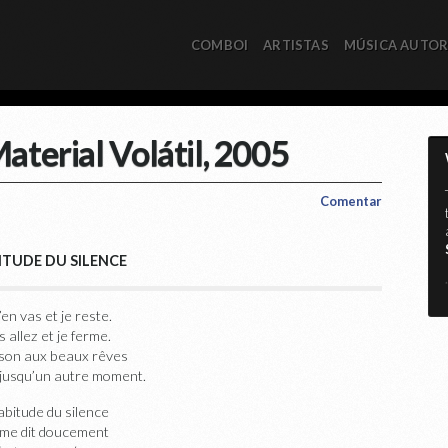
COMBOI
ARTISTAS
MÚSICA AUTO
aterial Volátil, 2005
Comentar
ITUDE DU SILENCE
*
’en vas et je reste.
 allez et je ferme.
son aux beaux rêves
 jusqu’un autre moment.
habitude du silence
 me dit doucement