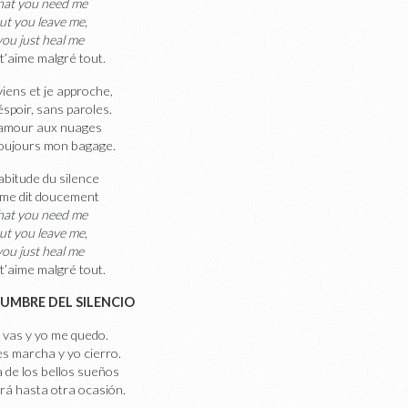
hat you need me
ut you leave me,
you just heal me
 t’aime malgré tout.
iens et je approche,
spoir, sans paroles.
amour aux nuages
toujours mon bagage.
habitude du silence
 me dit doucement
hat you need me
ut you leave me,
you just heal me
 t’aime malgré tout.
UMBRE DEL SILENCIO
 vas y yo me quedo.
s marcha y yo cierro.
 de los bellos sueños
rá hasta otra ocasión.