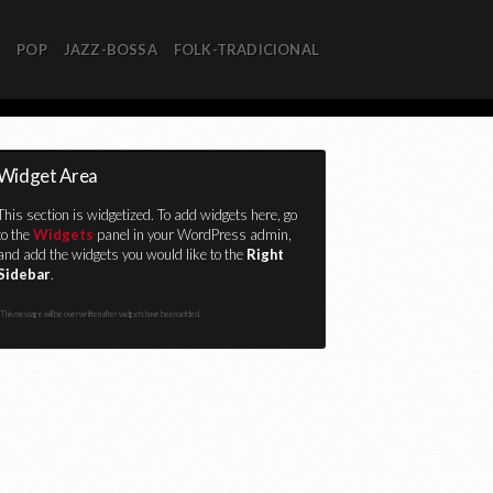
R
POP
JAZZ-BOSSA
FOLK-TRADICIONAL
Widget Area
This section is widgetized. To add widgets here, go
to the
Widgets
panel in your WordPress admin,
and add the widgets you would like to the
Right
Sidebar
.
This message will be overwritten after widgets have been added.