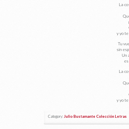
La co
Que
y yo te
Tu vu
sin esp
Un 
es
La co
Que
y yo te
Category:
Julio Bustamante Colección Letras
|