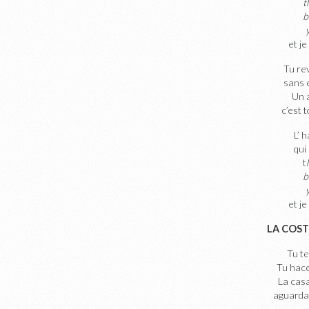
t
b
et je
Tu rev
sans é
Un 
c’est 
L’ 
qui
t
b
et je
LA COST
Tu te
Tu hace
La casa
aguarda