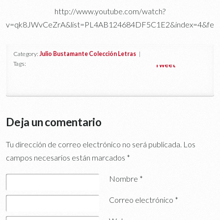
http://www.youtube.com/watch?
v=qk8JWvCeZrA&list=PL4AB124684DF5C1E2&index=4&featu
Category:
Julio Bustamante Colección Letras
|
Tags:
Tweet
Deja un comentario
Tu dirección de correo electrónico no será publicada.
Los
campos necesarios están marcados
*
Nombre
*
Correo electrónico
*