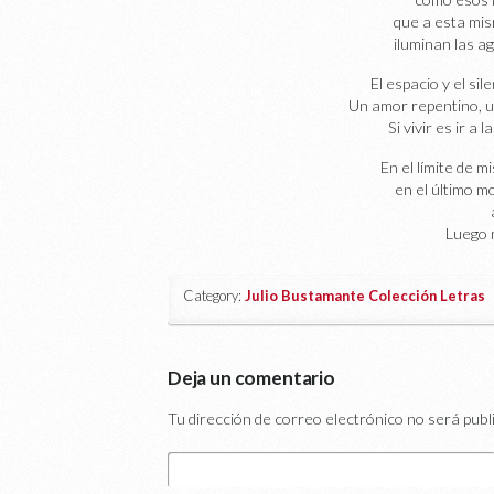
que a esta mi
iluminan las a
El espacio y el si
Un amor repentino, un
Si vivir es ir a 
En el límite de 
en el último 
Luego m
Category:
Julio Bustamante Colección Letras
|
Deja un comentario
Tu dirección de correo electrónico no será publ