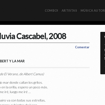
COMBOI
ARTISTAS
MÚSICA AUTO
luvia Cascabel, 2008
Comentar
BERT Y LA MAR
*
de El Verano, de Albert Camus)
jo mar donde callan los gritos.
en la orilla, espero un poco más.
e iré, luego me iré …
 pairo va con todas sus estrellas,
barcos cubiertos de luces