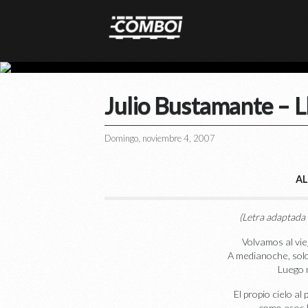
Julio Bustamante – L
Domingo, noviembre 4, 2007
AL
(Letra adaptada 
Volvamos al vie
A medianoche, solo 
Luego m
El propio cielo al
como esos 