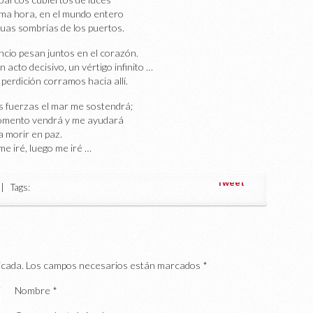
sma hora, en el mundo entero
guas sombrías de los puertos.
lencio pesan juntos en el corazón.
 acto decisivo, un vértigo infinito …
la perdición corramos hacia allí.
mis fuerzas el mar me sostendrá;
momento vendrá y me ayudará
a morir en paz.
e iré, luego me iré …
Tweet
 Tags:
icada.
Los campos necesarios están marcados
*
Nombre
*