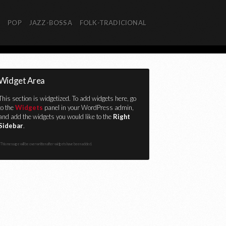
R
POP
JAZZ-BOSSA
FOLK-TRADICIONAL
Widget Area
This section is widgetized. To add widgets here, go
to the
Widgets
panel in your WordPress admin,
and add the widgets you would like to the
Right
Sidebar
.
This message will be overwritten after widgets have been added.