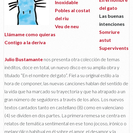
Inoxidable
del gato
Pobles al costat
Las buenas
del riu
intenciones
Veu de neu
Somriure
Llámame como quieras
astut
Contigo a la deriva
Supervivents
Julio Bustamante
nos presenta otra colección de temas
inéditos, doce en total, un nuevo disco en su amplia obra y
titulado “En el nombre del gato”. Fiel a su original estilo a la
hora de componer, las nuevas canciones hablan del sentido de
la vida que ha marcado su trayectoria y que ha atrapado a un
gran número de seguidores a través de los años. Los nuevos
textos cantados tanto en castellano (8) como en valenciano
(4) se dividen en dos partes. La primera remesa se centra en
relatos de temática sentimental en ese tono jocoso, irónico o
melancólico habitual en él sobre el amor, el desamor y la