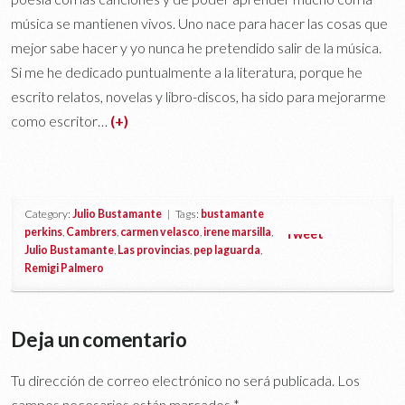
música se mantienen vivos. Uno nace para hacer las cosas que
mejor sabe hacer y yo nunca he pretendido salir de la música.
Si me he dedicado puntualmente a la literatura, porque he
escrito relatos, novelas y libro-discos, ha sido para mejorarme
como escritor…
(+)
Category:
Julio Bustamante
| Tags:
bustamante
perkins
,
Cambrers
,
carmen velasco
,
irene marsilla
,
Tweet
Julio Bustamante
,
Las provincias
,
pep laguarda
,
Remigi Palmero
Deja un comentario
Tu dirección de correo electrónico no será publicada.
Los
campos necesarios están marcados
*