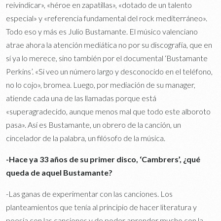
reivindicar», «héroe en zapatillas», «dotado de un talento
especial» y «referencia fundamental del rock mediterráneo».
Todo eso y más es Julio Bustamante. El músico valenciano
atrae ahora la atención mediática no por su discografía, que en
sí ya lo merece, sino también por el documental ‘Bustamante
Perkins’. «Si veo un número largo y desconocido en el teléfono,
no lo cojo», bromea. Luego, por mediación de su manager,
atiende cada una de las llamadas porque está
«superagradecido, aunque menos mal que todo este alboroto
pasa». Así es Bustamante, un obrero de la canción, un
cincelador de la palabra, un filósofo de la música.
-Hace ya 33 años de su primer disco, ‘Cambrers’, ¿qué
queda de aquel Bustamante?
-Las ganas de experimentar con las canciones. Los
planteamientos que tenía al principio de hacer literatura y
poesía con las canciones y de poder aprender mucho con la