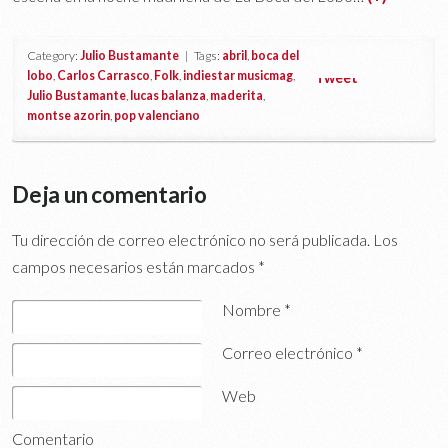
Category:
Julio Bustamante
| Tags:
abril
,
boca del
lobo
,
Carlos Carrasco
,
Folk
,
indiestar musicmag
,
Tweet
Julio Bustamante
,
lucas balanza
,
maderita
,
montse azorin
,
pop valenciano
Deja un comentario
Tu dirección de correo electrónico no será publicada.
Los
campos necesarios están marcados
*
Nombre
*
Correo electrónico
*
Web
Comentario