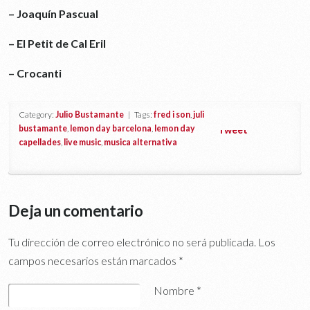
– Joaquín Pascual
– El Petit de Cal Eril
– Crocanti
Category:
Julio Bustamante
| Tags:
fred i son
,
juli
bustamante
,
lemon day barcelona
,
lemon day
Tweet
capellades
,
live music
,
musica alternativa
Deja un comentario
Tu dirección de correo electrónico no será publicada.
Los
campos necesarios están marcados
*
Nombre
*