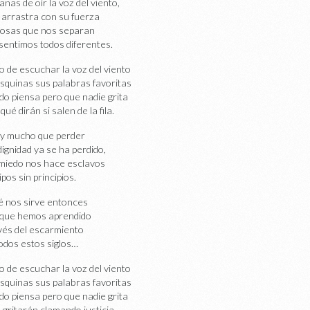
anas de oír la voz del viento,
 arrastra con su fuerza
cosas que nos separan
sentimos todos diferentes.
o de escuchar la voz del viento
esquinas sus palabras favoritas
do piensa pero que nadie grita
qué dirán si salen de la fila.
y mucho que perder
dignidad ya se ha perdido,
 miedo nos hace esclavos
ipos sin principios.
 nos sirve entonces
o que hemos aprendido
vés del escarmiento
odos estos siglos…
o de escuchar la voz del viento
esquinas sus palabras favoritas
do piensa pero que nadie grita
 gritarán clamando justicia.