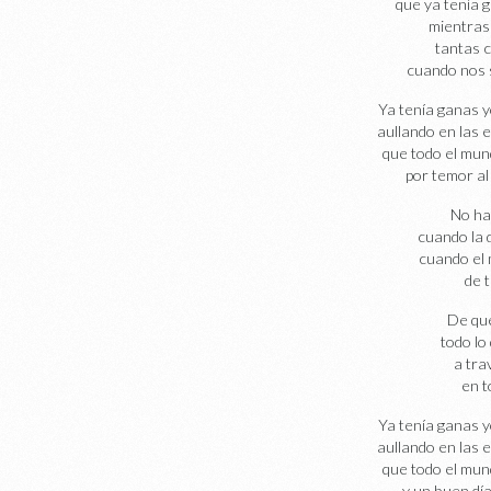
que ya tenía g
mientras
tantas 
cuando nos 
Ya tenía ganas y
aullando en las 
que todo el mun
por temor al 
No ha
cuando la 
cuando el
de t
De qué
todo l
a tra
en t
Ya tenía ganas y
aullando en las 
que todo el mun
y un buen día