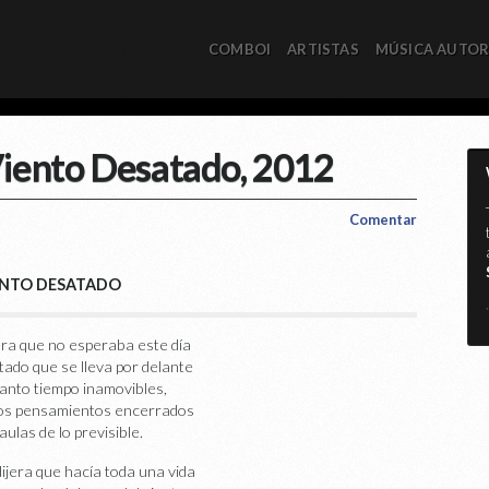
COMBOI
ARTISTAS
MÚSICA AUTO
Viento Desatado, 2012
Comentar
ENTO DESATADO
*
jera que no esperaba este día
tado que se lleva por delante
tanto tiempo inamovibles,
os pensamientos encerrados
jaulas de lo previsible.
dijera que hacía toda una vida