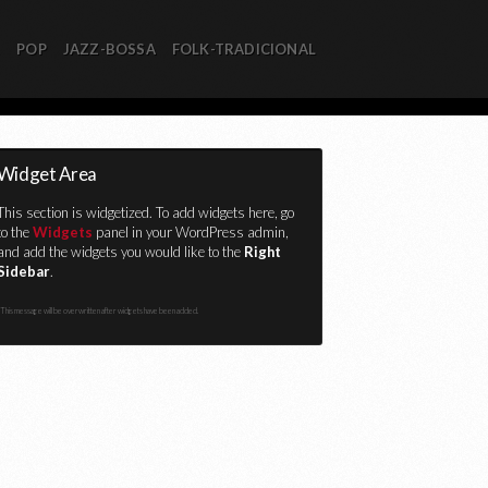
R
POP
JAZZ-BOSSA
FOLK-TRADICIONAL
Widget Area
This section is widgetized. To add widgets here, go
to the
Widgets
panel in your WordPress admin,
and add the widgets you would like to the
Right
Sidebar
.
This message will be overwritten after widgets have been added.