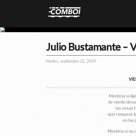
Julio Bustamante – 
Martes, septiembre 22, 2009
VI
Mentiría si di
de viento desa
las cosas 
que remueve l
en las 
Mentiría si no 