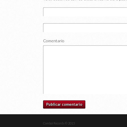
Comentario
Comboi Records © 2015