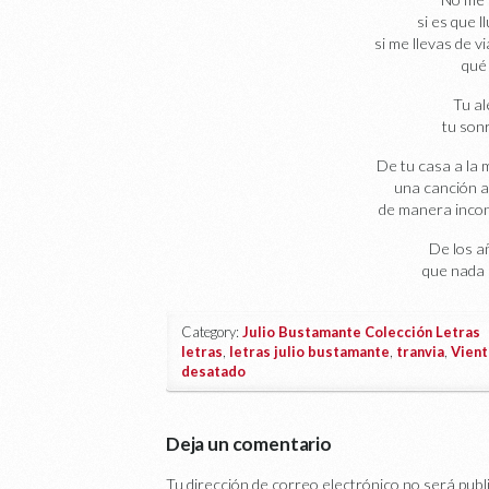
si es que 
si me llevas de vi
qué
Tu al
tu sonr
De tu casa a la 
una canción a
de manera incon
De los a
que nada 
Category:
Julio Bustamante Colección Letras
|
letras
,
letras julio bustamante
,
tranvia
,
Vient
desatado
Deja un comentario
Tu dirección de correo electrónico no será publ