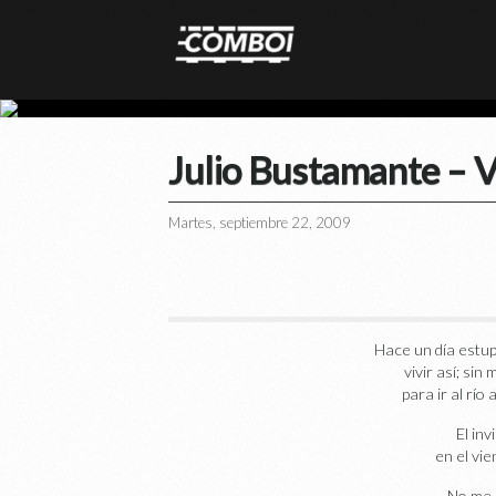
Julio Bustamante – 
Martes, septiembre 22, 2009
Hace un día estup
vivir así; sin
para ir al río
El inv
en el vi
No me 