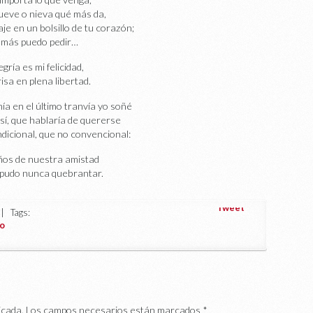
llueve o nieva qué más da,
aje en un bolsillo de tu corazón;
 más puedo pedir…
egría es mi felicidad,
isa en plena libertad.
mía en el último tranvía yo soñé
sí, que hablaría de quererse
dicional, que no convencional:
ños de nuestra amistad
pudo nunca quebrantar.
Tweet
 Tags:
o
icada.
Los campos necesarios están marcados
*