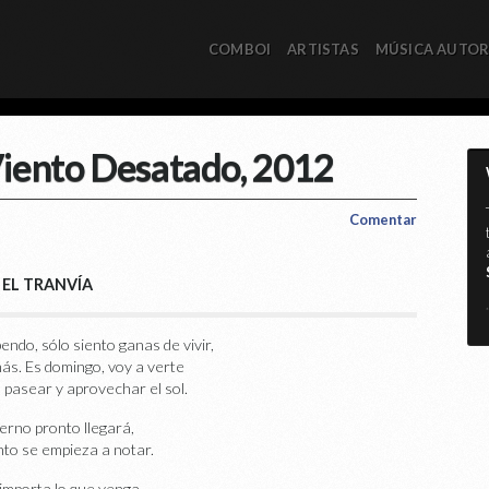
COMBOI
ARTISTAS
MÚSICA AUTO
Viento Desatado, 2012
Comentar
EL TRANVÍA
*
endo, sólo siento ganas de vivir,
 más. Es domingo, voy a verte
 a pasear y aprovechar el sol.
ierno pronto llegará,
ento se empieza a notar.
importa lo que venga,