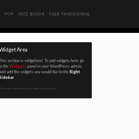
R
POP
JAZZ-BOSSA
FOLK-TRADICIONAL
Widget Area
This section is widgetized. To add widgets here, go
to the
Widgets
panel in your WordPress admin,
and add the widgets you would like to the
Right
Sidebar
.
This message will be overwritten after widgets have been added.