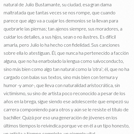
natural de Julio Bustamante, su ciudad, esa gran dama
maltratada que tantas veces se nos rompe, que cuando
parece que algo va a cuajar los demonios se la llevan para
quebrarle las piernas; tan ajenos siempre, sus moradores, a
cuidar los detalles, a sus hijos, sean o no ilustres. Es difícil
amarla, pero Julio lo ha hecho con fidelidad. Sus canciones
sobre ella lo atestiguan. Él, que nunca ha pertenecido a facción
alguna, que no ha enarbolado la lengua como salvoconducto,
sino más bien como algo tan natural como la ‘otra’; él, que no ha
cargado con balas sus textos, sino más bien con ternura y
humor -y amor-, que lleva con naturalidad aristocrática, sin
victimismo, su sino de artista poco reconocido a pesar de los
años en la brega, sigue siendo ese adolescente que empezó su
carrera componiendo para otros y aún se le resiste el título de
bachiller. Quizá por eso una generación de jóvenes en los
últimos tiempos lo reivindica porque ve en él a un tipo honesto,
un artista a tiempo completo, un ejemplo vital.