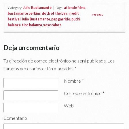
Category:
Julio Bustamante
| Tags:
atiende films
,
bustamante perkins
,
dock of the bay
,
in edit
Tweet
festival
,
Julio Bustamante
,
pep garrido
,
puchi
balanza
,
tico balanza
,
xesc cabot
Deja un comentario
Tu dirección de correo electrónico no será publicada.
Los
campos necesarios están marcados
*
Nombre
*
Correo electrónico
*
Web
Comentario