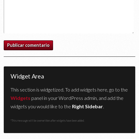
Widget Area
This section is widgetized. To add widgets here, go to the
Widgets
panel in your WordPress admin, and add the
widgets you would like to the
Right Sidebar
.
*This message will be overwritten after widgets have been added.