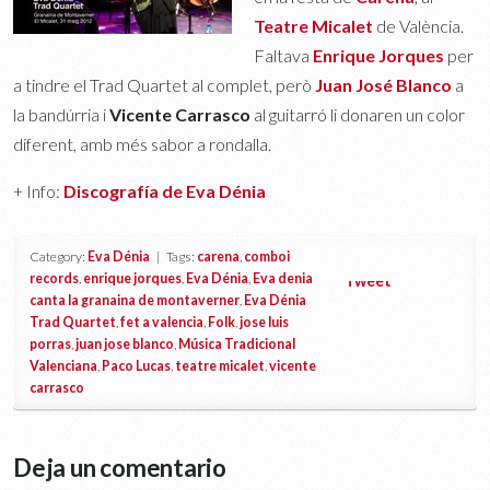
Teatre Micalet
de València.
Faltava
Enrique Jorques
per
a tindre el Trad Quartet al complet, però
Juan José Blanco
a
la bandúrria i
Vicente Carrasco
al guitarró li donaren un color
diferent, amb més sabor a rondalla.
+ Info:
Discografía de Eva Dénia
Category:
Eva Dénia
| Tags:
carena
,
comboi
records
,
enrique jorques
,
Eva Dénia
,
Eva denia
Tweet
canta la granaina de montaverner
,
Eva Dénia
Trad Quartet
,
fet a valencia
,
Folk
,
jose luis
porras
,
juan jose blanco
,
Música Tradicional
Valenciana
,
Paco Lucas
,
teatre micalet
,
vicente
carrasco
Deja un comentario