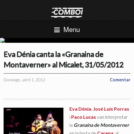
Menu
Eva Dénia canta la «Granaina de
Montaverner» al Micalet, 31/05/2012
Domingo, abril 1, 2012
Comentar
Eva Dénia
,
José Luis Porras
i
Paco Lucas
van interpretar
la
Granaína de Montaverner
en la festa de
Carena
, al