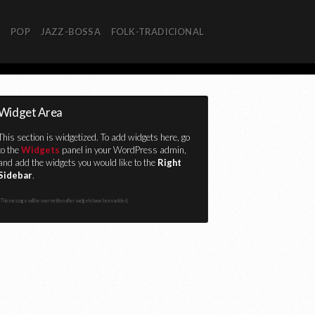
R
POP
JAZZ-BOSSA
FOLK-TRADICIONAL
Widget Area
This section is widgetized. To add widgets here, go
to the
Widgets
panel in your WordPress admin,
and add the widgets you would like to the
Right
Sidebar
.
This message will be overwritten after widgets have been added.