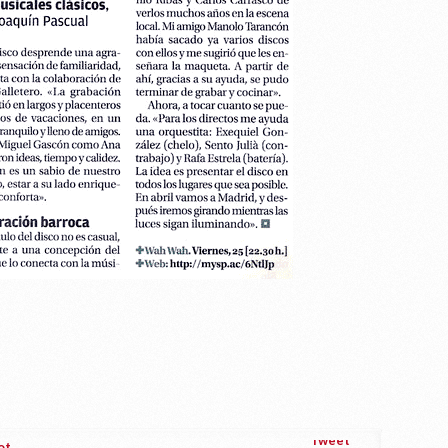
Tweet
ot
,