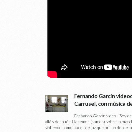
Fernando Garcín video
Carrusel, con música d
Fernando Garcín video . ‘Soy de
allá y después. Hacemos (somos) sobre la march
sintiendo como haces de luz que brillan desde la o