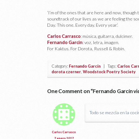
‘I’m of the ones that are here and now, though 
soundtrack of our lives as we are feeling the s
Day. This one. Every day. Every year.’
Carlos Carrasco
: música, guitarra, dulcimer.
Fernando Garcin
: voz, letra, imagen.
For Kaktus. For Dorota, Russell & Robin.
Category:
Fernando Garcín
| Tags:
Carlos Car
dorota czerner
,
Woodstock Poetry Society
One Comment on “
Fernando Garcín vid
Todo se mezcla en la coci
Carlos Carrasco
7 enero 2017