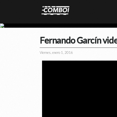
Fernando Garcín vide
Viernes, enero 1, 2016