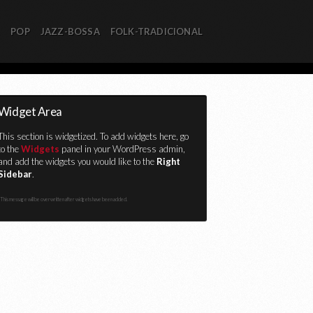
R
POP
JAZZ-BOSSA
FOLK-TRADICIONAL
Widget Area
This section is widgetized. To add widgets here, go
to the
Widgets
panel in your WordPress admin,
and add the widgets you would like to the
Right
Sidebar
.
This message will be overwritten after widgets have been added.