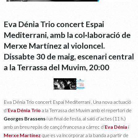
Eva Dénia Trio concert Espai
Mediterrani, amb la col·laboració de
Merxe Martínez al violoncel.
Dissabte 30 de maig, escenari central
a la Terrassa del Muvim, 20:00
Eva Dénia Trio concert Espai Mediterrani . Una nova actuació
d’
Eva Dénia Trio
a la Terrassa del Muvim amb el repertori de
Georges Brassens
i un final de festa, al saló d’actes (11 h.)
amb un breu repàs de cançó francesa a càrrec d’
Eva Dénia
i
Merxe Martínez
que es va incorporar a la banda a partir de