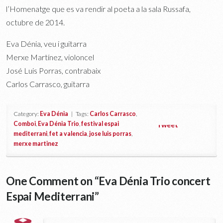
l’Homenatge que es va rendir al poeta a la sala Russafa,
octubre de 2014.
Eva Dénia, veu i guitarra
Merxe Martínez, violoncel
José Luis Porras, contrabaix
Carlos Carrasco, guitarra
Category:
Eva Dénia
| Tags:
Carlos Carrasco
,
Comboi
,
Eva Dénia Trio
,
festival espai
Tweet
mediterrani
,
fet a valencia
,
jose luis porras
,
merxe martinez
One Comment on “
Eva Dénia Trio concert
Espai Mediterrani
”