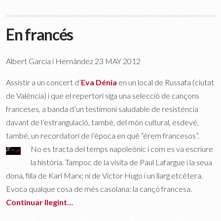
En francés
Albert Garcia i Hernández 23 MAY 2012
Assistir a un concert d’
Eva Dénia
en un local de Russafa (ciutat
de València) i que el repertori siga una selecció de cançons
franceses, a banda d’un testimoni saludable de resistència
davant de l’estrangulació, també, del món cultural, esdevé,
també, un recordatori de l’època en què “érem francesos”.
No es tracta del temps napoleònic i com es va escriure
la història. Tampoc de la visita de Paul Lafargue i la seua
dona, filla de Karl Marx; ni de Victor Hugo i un llarg etcètera.
Evoca qualque cosa de més casolana: la cançó francesa.
Continuar llegint…