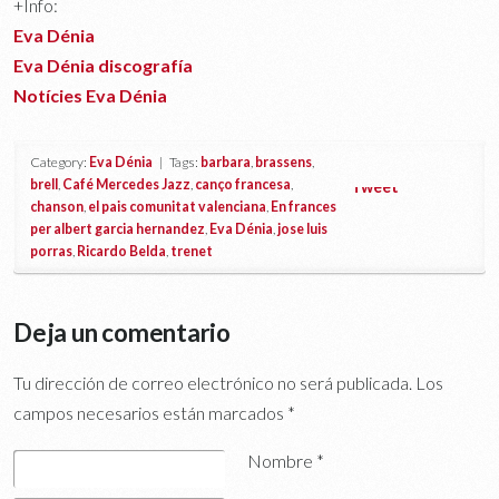
+Info:
Eva Dénia
Eva Dénia discografía
Notícies Eva Dénia
Category:
Eva Dénia
| Tags:
barbara
,
brassens
,
brell
,
Café Mercedes Jazz
,
canço francesa
,
Tweet
chanson
,
el pais comunitat valenciana
,
En frances
per albert garcia hernandez
,
Eva Dénia
,
jose luis
porras
,
Ricardo Belda
,
trenet
Deja un comentario
Tu dirección de correo electrónico no será publicada.
Los
campos necesarios están marcados
*
Nombre
*