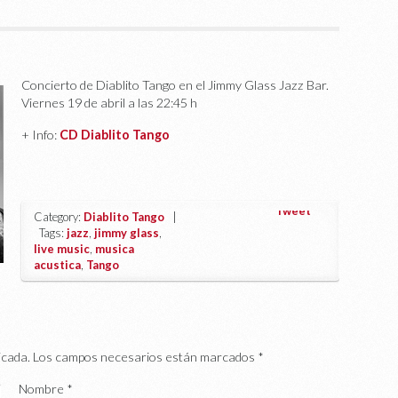
Concierto de Diablito Tango en el Jimmy Glass Jazz Bar.
Viernes 19 de abril a las 22:45 h
+ Info:
CD Diablito Tango
Tweet
Category:
Diablito Tango
|
Tags:
jazz
,
jimmy glass
,
live music
,
musica
acustica
,
Tango
icada.
Los campos necesarios están marcados
*
Nombre
*