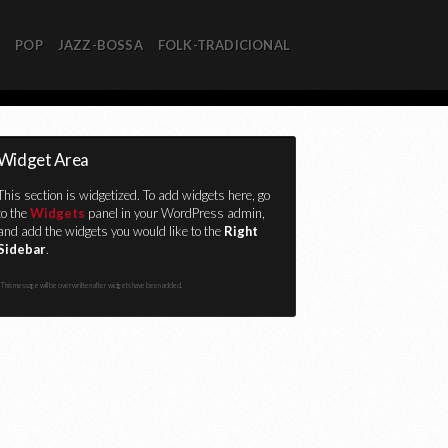
R
POP
JAZZ-BOSSA
FOLK-TRADICIONAL
Widget Area
This section is widgetized. To add widgets here, go
to the
Widgets
panel in your WordPress admin,
and add the widgets you would like to the
Right
Sidebar
.
This message will be overwritten after widgets have been added.