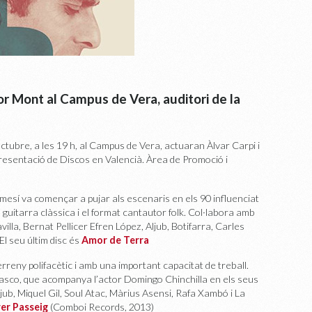
or Mont al Campus de Vera, auditori de la
tubre, a les 19 h, al Campus de Vera, actuaran Àlvar Carpi i
Presentació de Discos en Valencià. Àrea de Promoció i
mesí va començar a pujar als escenaris en els 90 influenciat
 guitarra clàssica i el format cantautor folk. Col·labora amb
lla, Bernat Pellicer Efren López, Aljub, Botifarra, Carles
El seu últim disc és
Amor de Terra
erreny polifacètic i amb una important capacitat de treball.
lasco, que acompanya l’actor Domingo Chinchilla en els seus
jub, Miquel Gil, Soul Atac, Màrius Asensi, Rafa Xambó i La
er Passeig
(Comboi Records, 2013)