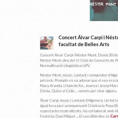
Concert Álvar Carpi i Nést
facultat de Belles Arts
Concert Álvar Carpi i Néstor Mont. Demà 30 d’oc
Néstor Mont, dins del III Cicle de Concerts de 
Normalització Llingüística UPV
Néstor Mont, músic, cantant i compositor d’Alge
pel rock. Prompte es va adonar que el seu era la
Mara Aranda, L’Ham de foc, Joansa i Josep Maravi
Dénia, Quico el Celio … només per citar alguns. 
Álvar Carpi, music i cantant d’Algemesí. Un tot t
Igual toca jazz acompanyant Cristina ia Pepa B
espectacles teatralitzats. Ha col·laborat amb Al
Fusteria, Dani Miquel … El seu últim disc és
Carr