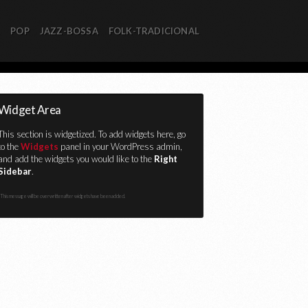
R
POP
JAZZ-BOSSA
FOLK-TRADICIONAL
Widget Area
This section is widgetized. To add widgets here, go
to the
Widgets
panel in your WordPress admin,
and add the widgets you would like to the
Right
Sidebar
.
This message will be overwritten after widgets have been added.