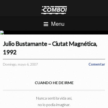
Menu
Julio Bustamante – Ciutat Magnética,
1992
Domingo, mayo 6, 2007
Comentar
CUANDO HE DE IRME
Nunca sentí la vida así,
no lo podía imaginar.