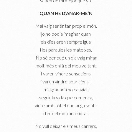
saben de mí mejor que yo.
QUAN HE D’ANAR-ME’N
Mai vaig sentir tan prop el món,
jo no podia imaginar quan
els dies eren sempre igual
i les paraules les mateixes.
No sé per qué un dia vaig mirar
molt més enllà del meu voltant.
I varen vindre sensacions,
i varen vindre aparicions, i
m’agradaria no canviar,
seguir la vida que comença,
viure amb tot el que puga sentir
i fer del món una ciutat.
No vull deixar els meus carrers,