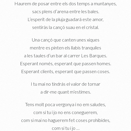
Haurem de posar entre els dos temps a muntanyes,
sacs plens d’arena entre les bales.
L’esperit de la pluja guadará este amor,
sentiràs la cançó suau en el cristal.
Una cançó que canten unes xiques
mentre es pinten els llabis tranquiles
a les taules d’un bar al carrer Les Barques.
Esperant només, esperant que passen homes.
Esperant clients, esperant que passen coses.
I tu mai no tindrás el valor de tornar
a dir-me quant m’estimes.
Tens molt poca vergonya i no em saludes,
com si tu i jo no ens coneguerem,
com si mai no haguerem fet coses prohibides,
com si tu i jo …