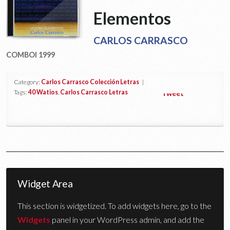
Elementos
CARLOS CARRASCO
COMBOI 1999
Category:
Carlos Carrasco Colección Letras
|
Tags:
40 Watios
,
Carlos Carrasco Letras
Tweet
Widget Area
This section is widgetized. To add widgets here, go to the
Widgets
panel in your WordPress admin, and add the