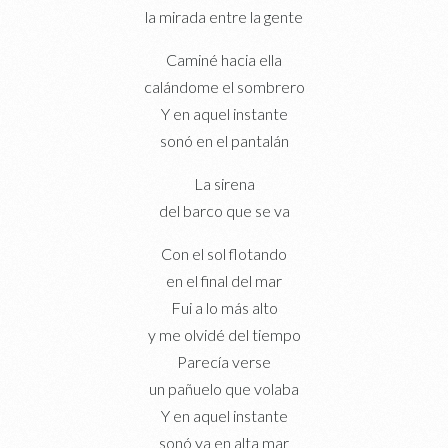
la mirada entre la gente
Caminé hacia ella
calándome el sombrero
Y en aquel instante
sonó en el pantalán
La sirena
del barco que se va
Con el sol flotando
en el final del mar
Fui a lo más alto
y me olvidé del tiempo
Parecía verse
un pañuelo que volaba
Y en aquel instante
sonó ya en alta mar