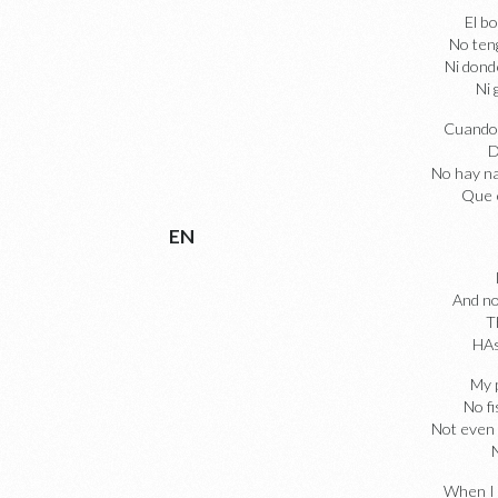
El bo
No ten
Ni dond
Ni 
Cuando
D
No hay n
Que 
EN
And no
T
HAs
My 
No fi
Not even a
When I 