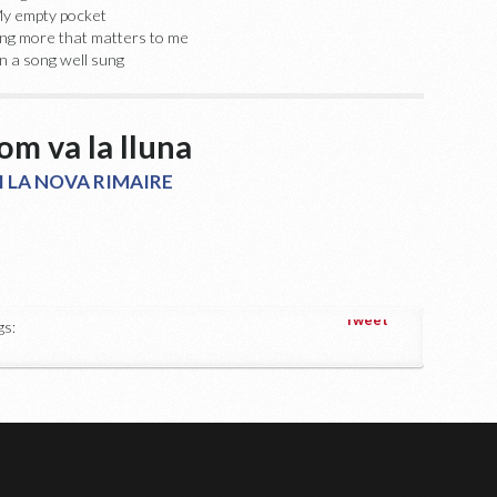
y empty pocket
ing more that matters to me
n a song well sung
om va la lluna
I LA NOVA RIMAIRE
Tweet
s: