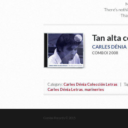
M
There’s noth
Tha
Tan alta c
CARLES DÉNIA 
COMBOI 2008
Category:
Carles Dénia Colección Letras
| Tag
Carles Dénia Letras
,
marineries
Comboi Records © 2015