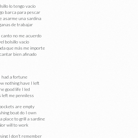
lsillo lo tengo vacío
go barca para pescar
e asarme una sardina
ganas de trabajar
 canto no me acuerdo
el bolsillo vacío
ada que más me importe
cantar bien afinado
I had a fortune
w nothing have I left
he good life I led
 left me penniless
pockets are empty
shing boat do I own
 place to grill a sardine
Nor will to work
sing I don’t remember