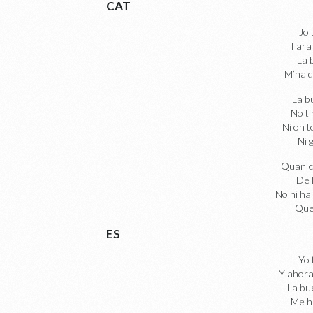
CAT
Jo 
I ara
La 
M’ha d
La b
No ti
Ni on 
Ni 
Quan c
De 
No hi ha
Que
ES
Yo 
Y ahora
La bu
Me ha