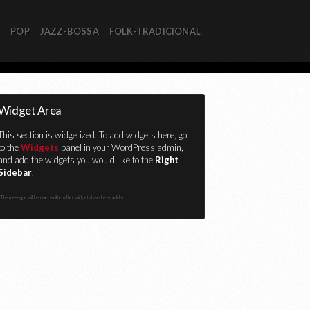
R
POP
JAZZ-BOSSA
FOLK-TRADICIONAL
Widget Area
This section is widgetized. To add widgets here, go
to the
Widgets
panel in your WordPress admin,
and add the widgets you would like to the
Right
Sidebar
.
This message will be overwritten after widgets have been added.