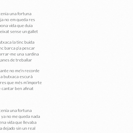
tenia una fortuna
 ja no em queda res
bona vida que duia
eixat sense un gallet
utxaca la tinc buida
nc barca p’a pescar
torrar-me una sardina
ganes de treballar
ante no me’n recorde
la butxaca escurà
 res que més m’importe
 cantar ben afinat
tenía una fortuna
 ya no me queda nada
ena vida que llevaba
 dejado sin un real