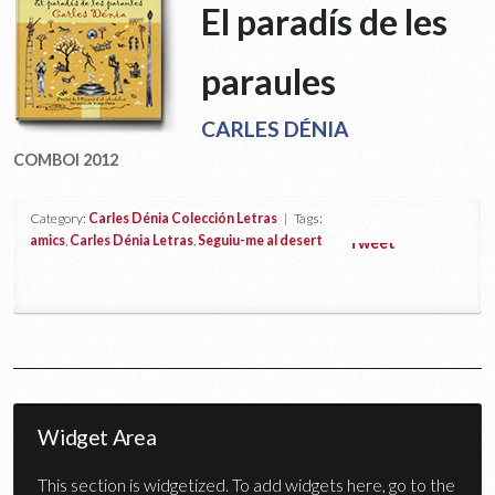
El paradís de les
paraules
CARLES DÉNIA
COMBOI 2012
Category:
Carles Dénia Colección Letras
| Tags:
amics
,
Carles Dénia Letras
,
Seguiu-me al desert
Tweet
Widget Area
This section is widgetized. To add widgets here, go to the