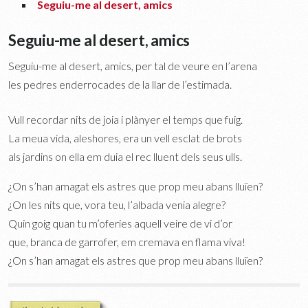
Seguiu-me al desert, amics
Seguiu-me al desert, amics
Seguiu-me al desert, amics, per tal de veure en l’arena
les pedres enderrocades de la llar de l’estimada.
Vull recordar nits de joia i plànyer el temps que fuig.
La meua vida, aleshores, era un vell esclat de brots
als jardins on ella em duia el rec lluent dels seus ulls.
¿On s’han amagat els astres que prop meu abans lluïen?
¿On les nits que, vora teu, l’albada venia alegre?
Quin goig quan tu m’oferies aquell veire de vi d’or
que, branca de garrofer, em cremava en flama viva!
¿On s’han amagat els astres que prop meu abans lluïen?