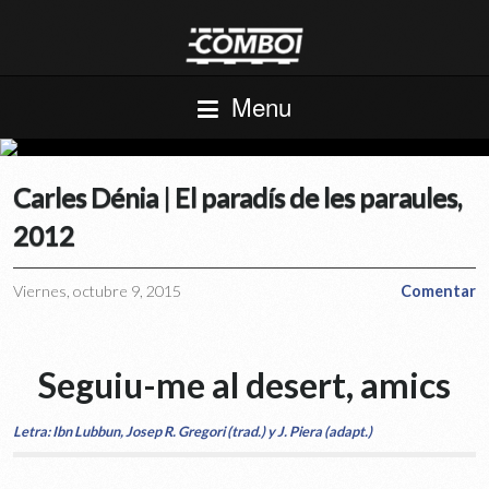
Menu
Carles Dénia | El paradís de les paraules,
2012
Viernes, octubre 9, 2015
Comentar
Seguiu-me al desert, amics
Letra: Ibn Lubbun, Josep R. Gregori (trad.) y J. Piera (adapt.)