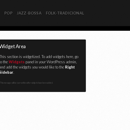
R
POP
JAZZ-BOSSA
FOLK-TRADICIONAL
Widget Area
This section is widgetized. To add widgets here, go
to the
Widgets
panel in your WordPress admin,
and add the widgets you would like to the
Right
Sidebar
.
This message will be overwritten after widgets have been added.