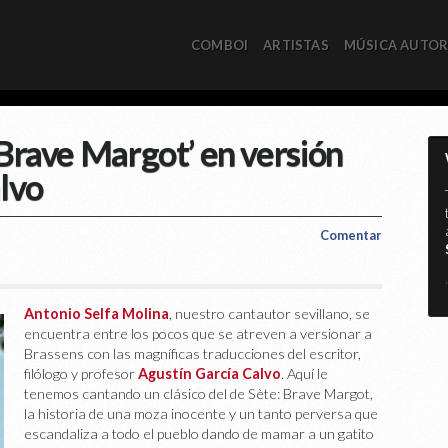
COMBOI
ARTISTAS
MÚSICA AUTO
‘Brave Margot’ en versión
lvo
Comentar
*
Antonio Selfa Molina
, nuestro cantautor sevillano, se
encuentra entre los pocos que se atreven a versionar a
Brassens con las magníficas traducciones del escritor,
filólogo y profesor
Agustín García Calvo
. Aquí le
tenemos cantando un clásico del de Sète: Brave Margot,
la historia de una moza inocente y un tanto perversa que
escandaliza a todo el pueblo dando de mamar a un gatito